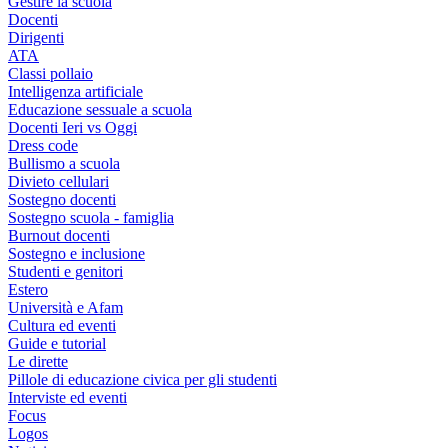
Gestire la scuola
Docenti
Dirigenti
ATA
Classi pollaio
Intelligenza artificiale
Educazione sessuale a scuola
Docenti Ieri vs Oggi
Dress code
Bullismo a scuola
Divieto cellulari
Sostegno docenti
Sostegno scuola - famiglia
Burnout docenti
Sostegno e inclusione
Studenti e genitori
Estero
Università e Afam
Cultura ed eventi
Guide e tutorial
Le dirette
Pillole di educazione civica per gli studenti
Interviste ed eventi
Focus
Logos