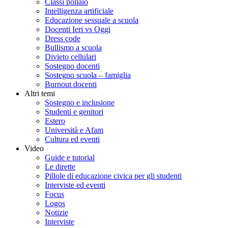
Classi pollaio
Intelligenza artificiale
Educazione sessuale a scuola
Docenti Ieri vs Oggi
Dress code
Bullismo a scuola
Divieto cellulari
Sostegno docenti
Sostegno scuola – famiglia
Burnout docenti
Altri temi
Sostegno e inclusione
Studenti e genitori
Estero
Università e Afam
Cultura ed eventi
Video
Guide e tutorial
Le dirette
Pillole di educazione civica per gli studenti
Interviste ed eventi
Focus
Logos
Notizie
Interviste