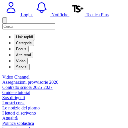
Login
Notifiche
Tecnica Plus
Link rapidi
Categorie
Focus
Altri temi
Video
Servizi
Video Channel
Assegnazioni provvisorie 2026
Contratto scuola 2025-2027
Guide e tutorial
Sos dirigenti
I nostri corsi
Le notizie del giorno
I lettori ci scrivono
Attualità
Politica scolastica