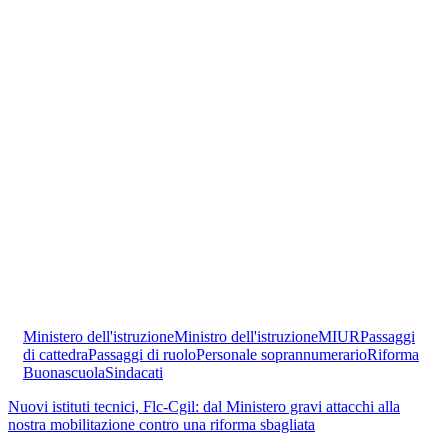
Ministero dell'istruzione
Ministro dell'istruzione
MIUR
Passaggi
di cattedra
Passaggi di ruolo
Personale soprannumerario
Riforma
Buonascuola
Sindacati
Nuovi istituti tecnici, Flc-Cgil: dal Ministero gravi attacchi alla
nostra mobilitazione contro una riforma sbagliata