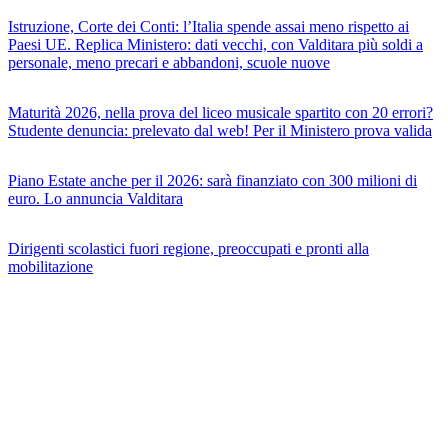
Istruzione, Corte dei Conti: l’Italia spende assai meno rispetto ai
Paesi UE. Replica Ministero: dati vecchi, con Valditara più soldi a
personale, meno precari e abbandoni, scuole nuove
Maturità 2026, nella prova del liceo musicale spartito con 20 errori?
Studente denuncia: prelevato dal web! Per il Ministero prova valida
Piano Estate anche per il 2026: sarà finanziato con 300 milioni di
euro. Lo annuncia Valditara
Dirigenti scolastici fuori regione, preoccupati e pronti alla
mobilitazione