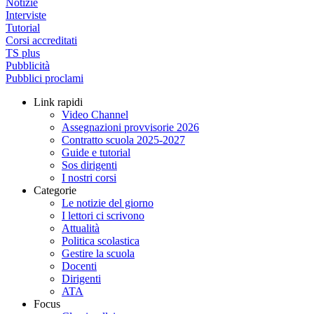
Notizie
Interviste
Tutorial
Corsi accreditati
TS plus
Pubblicità
Pubblici proclami
Link rapidi
Video Channel
Assegnazioni provvisorie 2026
Contratto scuola 2025-2027
Guide e tutorial
Sos dirigenti
I nostri corsi
Categorie
Le notizie del giorno
I lettori ci scrivono
Attualità
Politica scolastica
Gestire la scuola
Docenti
Dirigenti
ATA
Focus