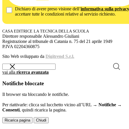
Dichiaro di avere preso visione dell’
informativa sulla privac
accettare tutte le condizioni relative al servizio richiesto.
CASA EDITRICE LA TECNICA DELLA SCUOLA
Direttore responsabile Alessandro Giuliani
Registrazione al tribunale di Catania n. 75 del 21 aprile 1949
P.IVA 02204360875
Sito Web sviluppato da
Digitrend S.r.l.
vai alla
ricerca avanzata
Notifiche bloccate
Il browser sta bloccando le notifiche.
Per riattivarle: clicca sul lucchetto vicino all’URL →
Notifiche →
Consenti
, quindi ricarica la pagina.
Ricarica pagina
Chiudi