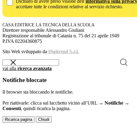
Dichiaro di avere preso visione dell’
informativa sulla privac
accettare tutte le condizioni relative al servizio richiesto.
CASA EDITRICE LA TECNICA DELLA SCUOLA
Direttore responsabile Alessandro Giuliani
Registrazione al tribunale di Catania n. 75 del 21 aprile 1949
P.IVA 02204360875
Sito Web sviluppato da
Digitrend S.r.l.
vai alla
ricerca avanzata
Notifiche bloccate
Il browser sta bloccando le notifiche.
Per riattivarle: clicca sul lucchetto vicino all’URL →
Notifiche →
Consenti
, quindi ricarica la pagina.
Ricarica pagina
Chiudi