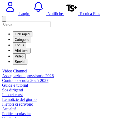
Login
Notifiche
Tecnica Plus
Link rapidi
Categorie
Focus
Altri temi
Video
Servizi
Video Channel
Assegnazioni provvisorie 2026
Contratto scuola 2025-2027
Guide e tutorial
Sos dirigenti
I nostri corsi
Le notizie del giorno
I lettori ci scrivono
Attualità
Politica scolastica