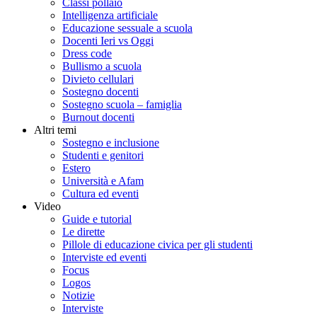
Classi pollaio
Intelligenza artificiale
Educazione sessuale a scuola
Docenti Ieri vs Oggi
Dress code
Bullismo a scuola
Divieto cellulari
Sostegno docenti
Sostegno scuola – famiglia
Burnout docenti
Altri temi
Sostegno e inclusione
Studenti e genitori
Estero
Università e Afam
Cultura ed eventi
Video
Guide e tutorial
Le dirette
Pillole di educazione civica per gli studenti
Interviste ed eventi
Focus
Logos
Notizie
Interviste