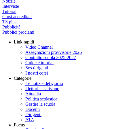
Notizie
Interviste
Tutorial
Corsi accreditati
TS plus
Pubblicità
Pubblici proclami
Link rapidi
Video Channel
Assegnazioni provvisorie 2026
Contratto scuola 2025-2027
Guide e tutorial
Sos dirigenti
I nostri corsi
Categorie
Le notizie del giorno
I lettori ci scrivono
Attualità
Politica scolastica
Gestire la scuola
Docenti
Dirigenti
ATA
Focus