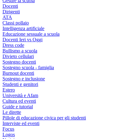
Gestire la scuola
Docenti
Dirigenti
ATA
Classi pollaio
Intelligenza artificiale
Educazione sessuale a scuola
Docenti Ieri vs Oggi
Dress code
Bullismo a scuola
Divieto cellulari
Sostegno docenti
Sostegno scuola - famiglia
Burnout docenti
Sostegno e inclusione
Studenti e genitori
Estero
Università e Afam
Cultura ed eventi
Guide e tutorial
Le dirette
Pillole di educazione civica per gli studenti
Interviste ed eventi
Focus
Logos