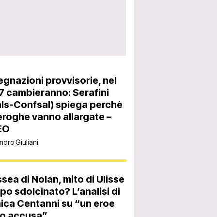
gnazioni provvisorie, nel
 cambieranno: Serafini
ls-Confsal) spiega perchè
eroghe vanno allargate –
EO
ndro Giuliani
sea di Nolan, mito di Ulisse
po sdolcinato? L’analisi di
ca Centanni su “un eroe
to accusa”