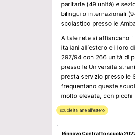
paritarie (49 unità) e sezi
bilingui o internazionali (9
scolastico presso le Amba
A tale rete si affiancano i 
italiani all’estero e i loro
297/94 con 266 unità di pe
presso le Università stran
presta servizio presso le
frequentano queste scuole:
molto elevata, con picchi
scuole italiane all'estero
Rinnovo Contratto scuola 2022