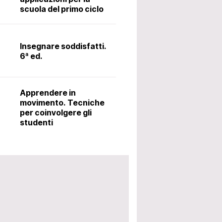
scuola del primo ciclo
stico all’estero
Il latino alle me
metodo Ørberg.
Insegnare soddisfatti.
6ª ed.
Accoglienza: i
utili per avviar
Apprendere in
scolastico. 5ª 
movimento. Tecniche
per coinvolgere gli
studenti