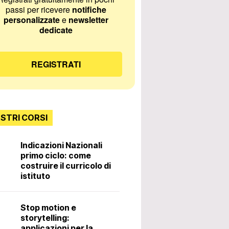
passi per ricevere
notifiche
personalizzate
e
newsletter
dedicate
REGISTRATI
OSTRI CORSI
Indicazioni Nazionali
primo ciclo: come
Incontri con lo
costruire il curricolo di
istituto
Diritti e doveri 
Stop motion e
docente. 3ª ed
storytelling:
ovo contratto scuola 2022/2024, incontro dedicato al pe
applicazioni per la