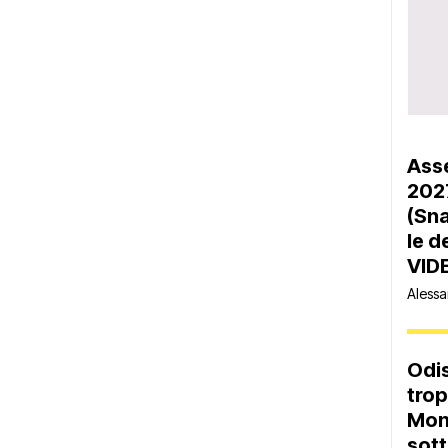
Asse
2027
(Sna
le d
VID
Alessa
Odis
trop
Moni
sot