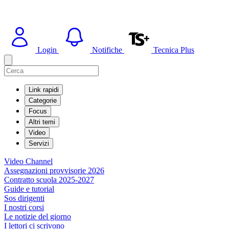
Login
Notifiche
Tecnica Plus
Link rapidi
Categorie
Focus
Altri temi
Video
Servizi
Video Channel
Assegnazioni provvisorie 2026
Contratto scuola 2025-2027
Guide e tutorial
Sos dirigenti
I nostri corsi
Le notizie del giorno
I lettori ci scrivono