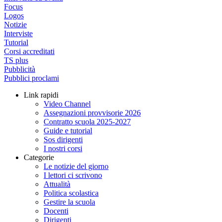
Focus
Logos
Notizie
Interviste
Tutorial
Corsi accreditati
TS plus
Pubblicità
Pubblici proclami
Link rapidi
Video Channel
Assegnazioni provvisorie 2026
Contratto scuola 2025-2027
Guide e tutorial
Sos dirigenti
I nostri corsi
Categorie
Le notizie del giorno
I lettori ci scrivono
Attualità
Politica scolastica
Gestire la scuola
Docenti
Dirigenti