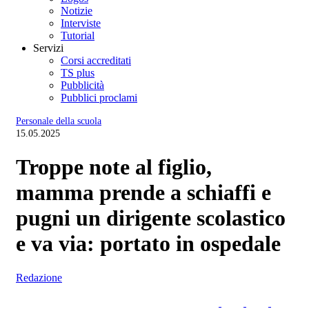
Notizie
Interviste
Tutorial
Servizi
Corsi accreditati
TS plus
Pubblicità
Pubblici proclami
Personale della scuola
15.05.2025
Troppe note al figlio,
mamma prende a schiaffi e
pugni un dirigente scolastico
e va via: portato in ospedale
Redazione