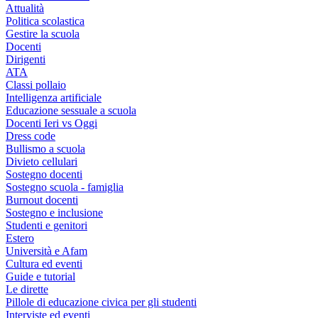
Attualità
Politica scolastica
Gestire la scuola
Docenti
Dirigenti
ATA
Classi pollaio
Intelligenza artificiale
Educazione sessuale a scuola
Docenti Ieri vs Oggi
Dress code
Bullismo a scuola
Divieto cellulari
Sostegno docenti
Sostegno scuola - famiglia
Burnout docenti
Sostegno e inclusione
Studenti e genitori
Estero
Università e Afam
Cultura ed eventi
Guide e tutorial
Le dirette
Pillole di educazione civica per gli studenti
Interviste ed eventi