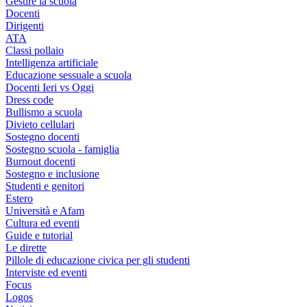
Gestire la scuola
Docenti
Dirigenti
ATA
Classi pollaio
Intelligenza artificiale
Educazione sessuale a scuola
Docenti Ieri vs Oggi
Dress code
Bullismo a scuola
Divieto cellulari
Sostegno docenti
Sostegno scuola - famiglia
Burnout docenti
Sostegno e inclusione
Studenti e genitori
Estero
Università e Afam
Cultura ed eventi
Guide e tutorial
Le dirette
Pillole di educazione civica per gli studenti
Interviste ed eventi
Focus
Logos