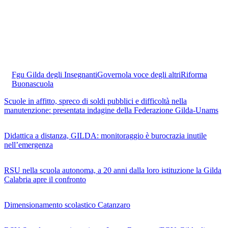
Fgu Gilda degli Insegnanti
Governo
la voce degli altri
Riforma
Buonascuola
Scuole in affitto, spreco di soldi pubblici e difficoltà nella
manutenzione: presentata indagine della Federazione Gilda-Unams
Didattica a distanza, GILDA: monitoraggio è burocrazia inutile
nell’emergenza
RSU nella scuola autonoma, a 20 anni dalla loro istituzione la Gilda
Calabria apre il confronto
Dimensionamento scolastico Catanzaro