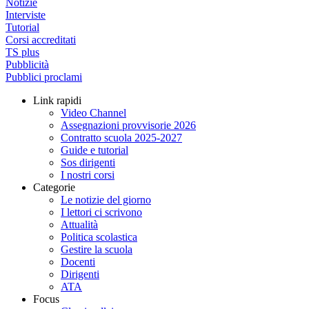
Notizie
Interviste
Tutorial
Corsi accreditati
TS plus
Pubblicità
Pubblici proclami
Link rapidi
Video Channel
Assegnazioni provvisorie 2026
Contratto scuola 2025-2027
Guide e tutorial
Sos dirigenti
I nostri corsi
Categorie
Le notizie del giorno
I lettori ci scrivono
Attualità
Politica scolastica
Gestire la scuola
Docenti
Dirigenti
ATA
Focus