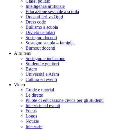
Classi pollaio
Intelligenza artificiale
Educazione sessuale a scuola
Docenti Ieri vs Oggi
Dress code
Bullismo a scuola
Divieto cellulari
Sostegno docenti
Sostegno scuola – famiglia
Burnout docenti
Altri temi
Sostegno e inclusione
Studenti e genitori
Estero
Università e Afam
Cultura ed eventi
Video
Guide e tutorial
Le dirette
Pillole di educazione civica per gli studenti
Interviste ed eventi
Focus
Logos
Notizie
Interviste