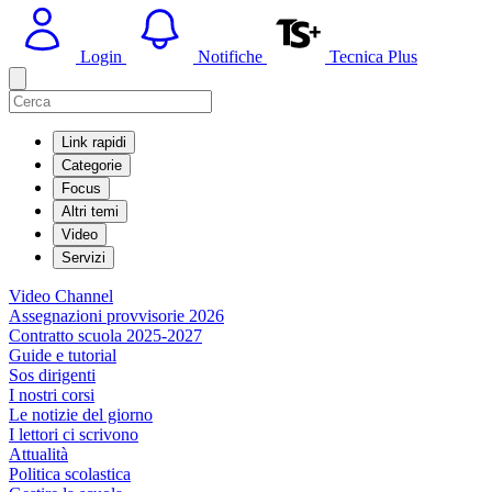
Login
Notifiche
Tecnica Plus
Link rapidi
Categorie
Focus
Altri temi
Video
Servizi
Video Channel
Assegnazioni provvisorie 2026
Contratto scuola 2025-2027
Guide e tutorial
Sos dirigenti
I nostri corsi
Le notizie del giorno
I lettori ci scrivono
Attualità
Politica scolastica