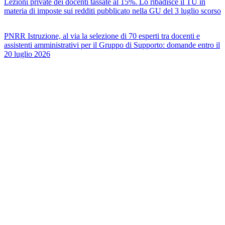
Lezioni private dei docenti tassate al 15%. Lo ribadisce il TU in
materia di imposte sui redditi pubblicato nella GU del 3 luglio scorso
PNRR Istruzione, al via la selezione di 70 esperti tra docenti e
assistenti amministrativi per il Gruppo di Supporto: domande entro il
20 luglio 2026