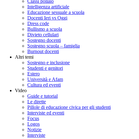
Classi pollaio
Intelligenza artificiale
Educazione sessuale a scuola
Docenti Ieri vs Oggi
Dress code
Bullismo a scuola
Divieto cellulari
Sostegno docenti
Sostegno scuola – famiglia
Burnout docenti
Altri temi
Sostegno e inclusione
Studenti e genitori
Estero
Università e Afam
Cultura ed eventi
Video
Guide e tutorial
Le dirette
Pillole di educazione civica per gli studenti
Interviste ed eventi
Focus
Logos
Notizie
Interviste