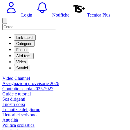
Login
Notifiche
Tecnica Plus
Link rapidi
Categorie
Focus
Altri temi
Video
Servizi
Video Channel
Assegnazioni provvisorie 2026
Contratto scuola 2025-2027
Guide e tutorial
Sos dirigenti
I nostri corsi
Le notizie del giorno
I lettori ci scrivono
Attualità
Politica scolastica