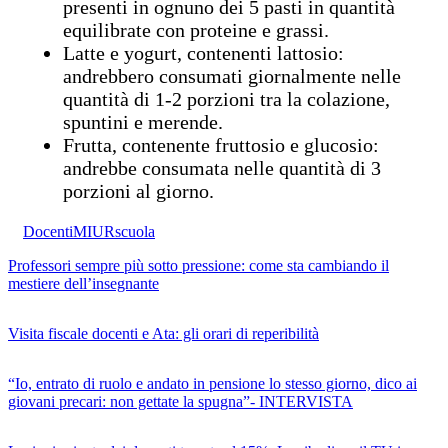
presenti in ognuno dei 5 pasti in quantità
equilibrate con proteine e grassi.
Latte e yogurt, contenenti lattosio:
andrebbero consumati giornalmente nelle
quantità di 1-2 porzioni tra la colazione,
spuntini e merende.
Frutta, contenente fruttosio e glucosio:
andrebbe consumata nelle quantità di 3
porzioni al giorno.
Docenti
MIUR
scuola
Professori sempre più sotto pressione: come sta cambiando il
mestiere dell’insegnante
Visita fiscale docenti e Ata: gli orari di reperibilità
“Io, entrato di ruolo e andato in pensione lo stesso giorno, dico ai
giovani precari: non gettate la spugna”- INTERVISTA