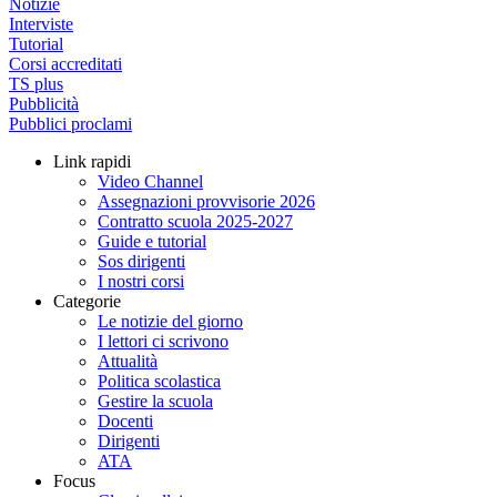
Notizie
Interviste
Tutorial
Corsi accreditati
TS plus
Pubblicità
Pubblici proclami
Link rapidi
Video Channel
Assegnazioni provvisorie 2026
Contratto scuola 2025-2027
Guide e tutorial
Sos dirigenti
I nostri corsi
Categorie
Le notizie del giorno
I lettori ci scrivono
Attualità
Politica scolastica
Gestire la scuola
Docenti
Dirigenti
ATA
Focus