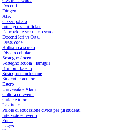
Gestire la scuola
Docenti
Dirigenti
ATA
Classi pollaio
Intelligenza artificiale
Educazione sessuale a scuola
Docenti Ieri vs Oggi
Dress code
Bullismo a scuola
Divieto cellulari
Sostegno docenti
Sostegno scuola - famiglia
Burnout docenti
Sostegno e inclusione
Studenti e genitori
Estero
Università e Afam
Cultura ed eventi
Guide e tutorial
Le dirette
Pillole di educazione civica per gli studenti
Interviste ed eventi
Focus
Logos