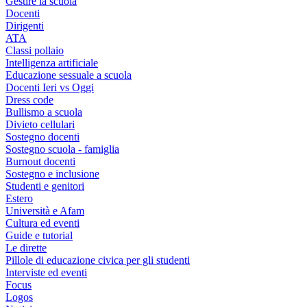
Gestire la scuola
Docenti
Dirigenti
ATA
Classi pollaio
Intelligenza artificiale
Educazione sessuale a scuola
Docenti Ieri vs Oggi
Dress code
Bullismo a scuola
Divieto cellulari
Sostegno docenti
Sostegno scuola - famiglia
Burnout docenti
Sostegno e inclusione
Studenti e genitori
Estero
Università e Afam
Cultura ed eventi
Guide e tutorial
Le dirette
Pillole di educazione civica per gli studenti
Interviste ed eventi
Focus
Logos