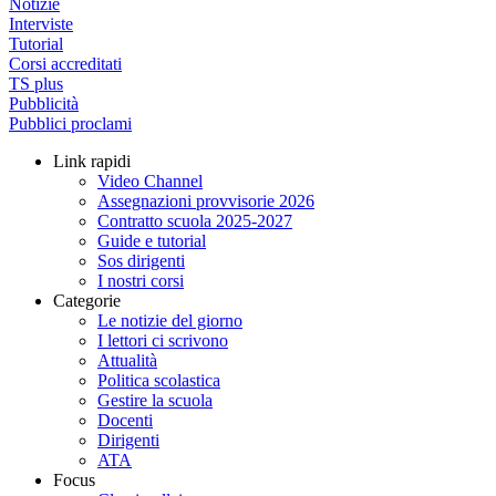
Notizie
Interviste
Tutorial
Corsi accreditati
TS plus
Pubblicità
Pubblici proclami
Link rapidi
Video Channel
Assegnazioni provvisorie 2026
Contratto scuola 2025-2027
Guide e tutorial
Sos dirigenti
I nostri corsi
Categorie
Le notizie del giorno
I lettori ci scrivono
Attualità
Politica scolastica
Gestire la scuola
Docenti
Dirigenti
ATA
Focus