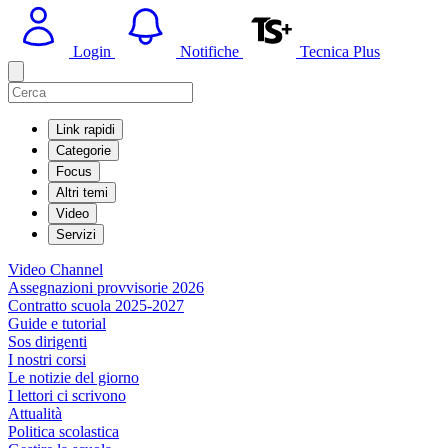
Login
Notifiche
Tecnica Plus
Link rapidi
Categorie
Focus
Altri temi
Video
Servizi
Video Channel
Assegnazioni provvisorie 2026
Contratto scuola 2025-2027
Guide e tutorial
Sos dirigenti
I nostri corsi
Le notizie del giorno
I lettori ci scrivono
Attualità
Politica scolastica