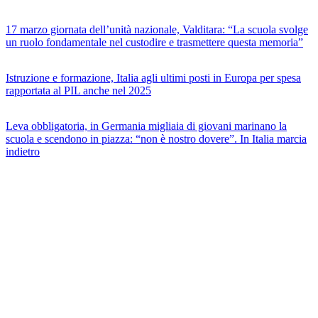
17 marzo giornata dell’unità nazionale, Valditara: “La scuola svolge
un ruolo fondamentale nel custodire e trasmettere questa memoria”
Istruzione e formazione, Italia agli ultimi posti in Europa per spesa
rapportata al PIL anche nel 2025
Leva obbligatoria, in Germania migliaia di giovani marinano la
scuola e scendono in piazza: “non è nostro dovere”. In Italia marcia
indietro