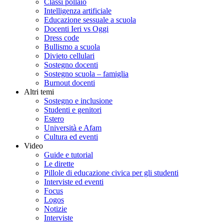
Classi pollaio
Intelligenza artificiale
Educazione sessuale a scuola
Docenti Ieri vs Oggi
Dress code
Bullismo a scuola
Divieto cellulari
Sostegno docenti
Sostegno scuola – famiglia
Burnout docenti
Altri temi
Sostegno e inclusione
Studenti e genitori
Estero
Università e Afam
Cultura ed eventi
Video
Guide e tutorial
Le dirette
Pillole di educazione civica per gli studenti
Interviste ed eventi
Focus
Logos
Notizie
Interviste