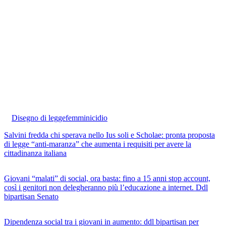
Disegno di legge
femminicidio
Salvini fredda chi sperava nello Ius soli e Scholae: pronta proposta
di legge “anti-maranza” che aumenta i requisiti per avere la
cittadinanza italiana
Giovani “malati” di social, ora basta: fino a 15 anni stop account,
così i genitori non delegheranno più l’educazione a internet. Ddl
bipartisan Senato
Dipendenza social tra i giovani in aumento: ddl bipartisan per