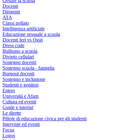
Gestire la scuola
Docenti
Dirigenti
ATA
Classi pollaio
Intelligenza artificiale
Educazione sessuale a scuola
Docenti Ieri vs Oggi
Dress code
Bullismo a scuola
Divieto cellulari
Sostegno docenti
Sostegno scuola - famiglia
Burnout docenti
Sostegno e inclusione
Studenti e genitori
Estero
Università e Afam
Cultura ed eventi
Guide e tutorial
Le dirette
Pillole di educazione civica per gli studenti
Interviste ed eventi
Focus
Logos