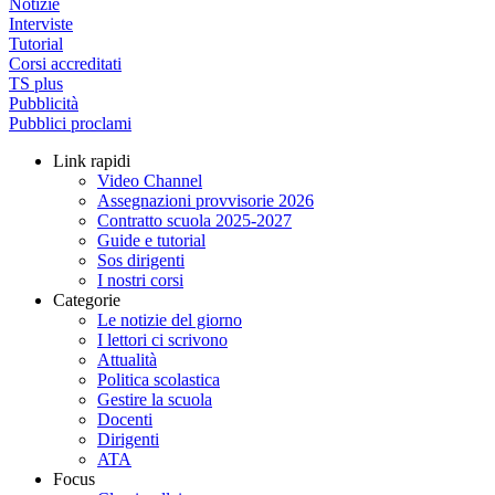
Notizie
Interviste
Tutorial
Corsi accreditati
TS plus
Pubblicità
Pubblici proclami
Link rapidi
Video Channel
Assegnazioni provvisorie 2026
Contratto scuola 2025-2027
Guide e tutorial
Sos dirigenti
I nostri corsi
Categorie
Le notizie del giorno
I lettori ci scrivono
Attualità
Politica scolastica
Gestire la scuola
Docenti
Dirigenti
ATA
Focus