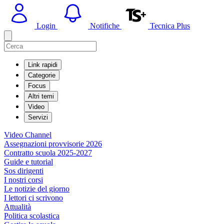
Login
Notifiche
Tecnica Plus
Link rapidi
Categorie
Focus
Altri temi
Video
Servizi
Video Channel
Assegnazioni provvisorie 2026
Contratto scuola 2025-2027
Guide e tutorial
Sos dirigenti
I nostri corsi
Le notizie del giorno
I lettori ci scrivono
Attualità
Politica scolastica