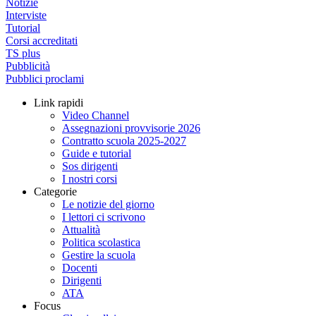
Notizie
Interviste
Tutorial
Corsi accreditati
TS plus
Pubblicità
Pubblici proclami
Link rapidi
Video Channel
Assegnazioni provvisorie 2026
Contratto scuola 2025-2027
Guide e tutorial
Sos dirigenti
I nostri corsi
Categorie
Le notizie del giorno
I lettori ci scrivono
Attualità
Politica scolastica
Gestire la scuola
Docenti
Dirigenti
ATA
Focus