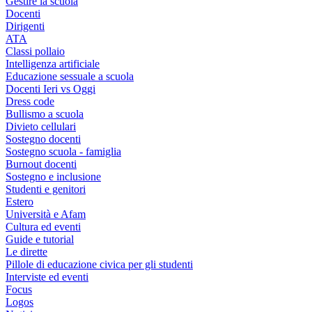
Gestire la scuola
Docenti
Dirigenti
ATA
Classi pollaio
Intelligenza artificiale
Educazione sessuale a scuola
Docenti Ieri vs Oggi
Dress code
Bullismo a scuola
Divieto cellulari
Sostegno docenti
Sostegno scuola - famiglia
Burnout docenti
Sostegno e inclusione
Studenti e genitori
Estero
Università e Afam
Cultura ed eventi
Guide e tutorial
Le dirette
Pillole di educazione civica per gli studenti
Interviste ed eventi
Focus
Logos