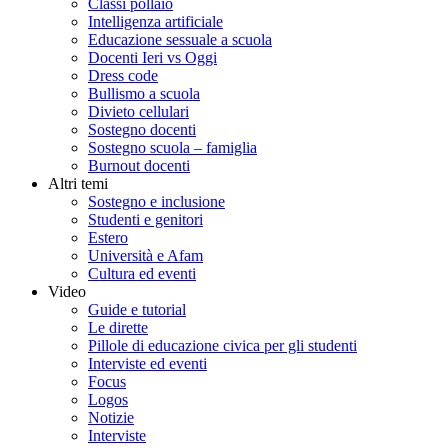
Classi pollaio
Intelligenza artificiale
Educazione sessuale a scuola
Docenti Ieri vs Oggi
Dress code
Bullismo a scuola
Divieto cellulari
Sostegno docenti
Sostegno scuola – famiglia
Burnout docenti
Altri temi
Sostegno e inclusione
Studenti e genitori
Estero
Università e Afam
Cultura ed eventi
Video
Guide e tutorial
Le dirette
Pillole di educazione civica per gli studenti
Interviste ed eventi
Focus
Logos
Notizie
Interviste