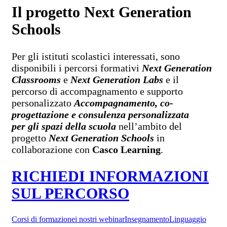
Il progetto Next Generation
Schools
Per gli istituti scolastici interessati, sono
disponibili i percorsi formativi
Next Generation
Classrooms
e
Next Generation Labs
e il
percorso di accompagnamento e supporto
personalizzato
Accompagnamento, co-
progettazione e consulenza personalizzata
per gli spazi della scuola
nell’ambito del
progetto
Next Generation Schools
in
collaborazione con
Casco Learning
.
RICHIEDI INFORMAZIONI
SUL PERCORSO
Corsi di formazione
i nostri webinar
Insegnamento
Linguaggio