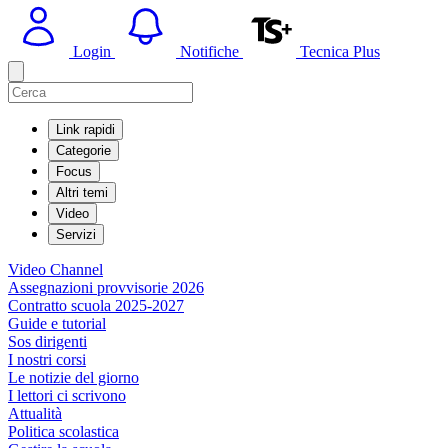
Login
Notifiche
Tecnica Plus
Link rapidi
Categorie
Focus
Altri temi
Video
Servizi
Video Channel
Assegnazioni provvisorie 2026
Contratto scuola 2025-2027
Guide e tutorial
Sos dirigenti
I nostri corsi
Le notizie del giorno
I lettori ci scrivono
Attualità
Politica scolastica