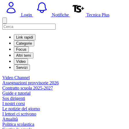
Login
Notifiche
Tecnica Plus
Link rapidi
Categorie
Focus
Altri temi
Video
Servizi
Video Channel
Assegnazioni provvisorie 2026
Contratto scuola 2025-2027
Guide e tutorial
Sos dirigenti
I nostri corsi
Le notizie del giorno
I lettori ci scrivono
Attualità
Politica scolastica