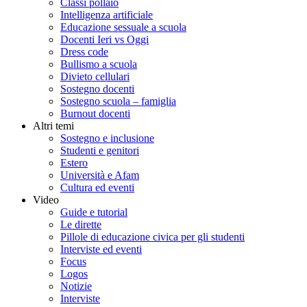
Classi pollaio
Intelligenza artificiale
Educazione sessuale a scuola
Docenti Ieri vs Oggi
Dress code
Bullismo a scuola
Divieto cellulari
Sostegno docenti
Sostegno scuola – famiglia
Burnout docenti
Altri temi
Sostegno e inclusione
Studenti e genitori
Estero
Università e Afam
Cultura ed eventi
Video
Guide e tutorial
Le dirette
Pillole di educazione civica per gli studenti
Interviste ed eventi
Focus
Logos
Notizie
Interviste