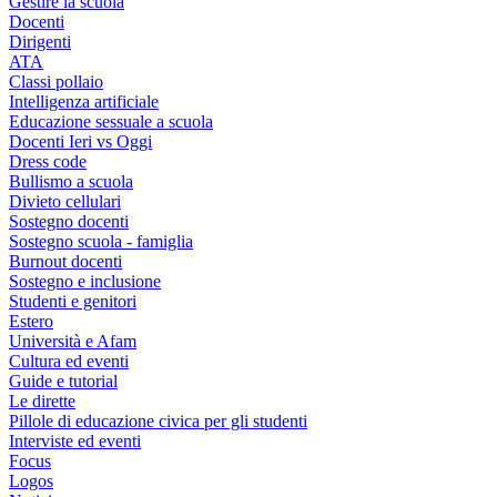
Gestire la scuola
Docenti
Dirigenti
ATA
Classi pollaio
Intelligenza artificiale
Educazione sessuale a scuola
Docenti Ieri vs Oggi
Dress code
Bullismo a scuola
Divieto cellulari
Sostegno docenti
Sostegno scuola - famiglia
Burnout docenti
Sostegno e inclusione
Studenti e genitori
Estero
Università e Afam
Cultura ed eventi
Guide e tutorial
Le dirette
Pillole di educazione civica per gli studenti
Interviste ed eventi
Focus
Logos