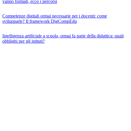
vanno formati, ecco i percorsi
Competenze digitali ormai necessarie per i docenti: come
svilupparle? Il framework DigCompEdu
Intelligenza artificiale a scuola, ormai fa parte della didattica: quali
obblighi per gli istituti?