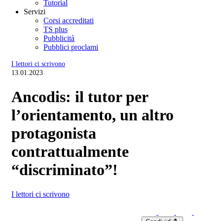
Tutorial
Servizi
Corsi accreditati
TS plus
Pubblicità
Pubblici proclami
I lettori ci scrivono
13.01.2023
Ancodis: il tutor per
l’orientamento, un altro
protagonista
contrattualmente
“discriminato”!
I lettori ci scrivono