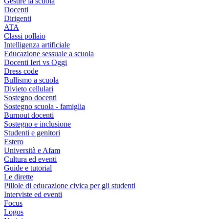
Gestire la scuola
Docenti
Dirigenti
ATA
Classi pollaio
Intelligenza artificiale
Educazione sessuale a scuola
Docenti Ieri vs Oggi
Dress code
Bullismo a scuola
Divieto cellulari
Sostegno docenti
Sostegno scuola - famiglia
Burnout docenti
Sostegno e inclusione
Studenti e genitori
Estero
Università e Afam
Cultura ed eventi
Guide e tutorial
Le dirette
Pillole di educazione civica per gli studenti
Interviste ed eventi
Focus
Logos