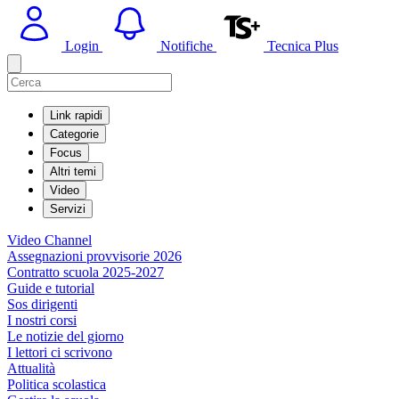
Login
Notifiche
Tecnica Plus
Link rapidi
Categorie
Focus
Altri temi
Video
Servizi
Video Channel
Assegnazioni provvisorie 2026
Contratto scuola 2025-2027
Guide e tutorial
Sos dirigenti
I nostri corsi
Le notizie del giorno
I lettori ci scrivono
Attualità
Politica scolastica