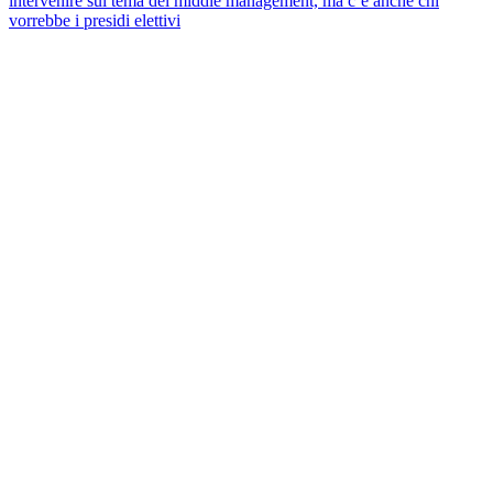
intervenire sul tema del middle management, ma c’è anche chi
vorrebbe i presidi elettivi