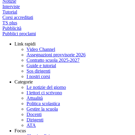
Notizie
Interviste
Tutorial
Corsi accreditati
TS plus
Pubblicità
Pubblici proclami
Link rapidi
Video Channel
Assegnazioni provvisorie 2026
Contratto scuola 2025-2027
Guide e tutorial
Sos dirigenti
I nostri corsi
Categorie
Le notizie del giorno
I lettori ci scrivono
Attualità
Politica scolastica
Gestire la scuola
Docenti
Dirigenti
ATA
Focus