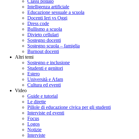
Classi pollaio
Intelligenza artificiale
Educazione sessuale a scuola
Docenti Ieri vs Oggi
Dress code
Bullismo a scuola
Divieto cellulari
Sostegno docenti
Sostegno scuola – famiglia
Burnout docenti
Altri temi
Sostegno e inclusione
Studenti e genitori
Estero
Università e Afam
Cultura ed eventi
Video
Guide e tutorial
Le dirette
Pillole di educazione civica per gli studenti
Interviste ed eventi
Focus
Logos
Notizie
Interviste