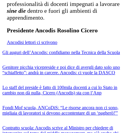
professionalità di docenti impegnati a lavorare
sine die
dentro e fuori gli ambienti di
apprendimento.
Presidente Ancodis
Rosolino Cicero
Ancodis
i lettori ci scrivono
Gli auguri dell’Ancodis: confidiamo nella Tecnica della Scuola
Genitore picchia vicepreside e poi dice di avergli dato solo uno
“schiaffetto”: andrà in carcere. Ancodis: ci vuole la DASCO
Lo staff del preside è fatto di 100mila docenti a cui lo Stato in
cambio non dà nulla, Cicero (Ancodis) sta con l’Anp
Fondi Mof scuola, ANCoDiS: “Le risorse ancora non ci sono,
migliaia di lavoratori si devono accontentare di un ‘pagherò!'”
Contratto scuola: Ancodis scrive al Ministro per chiedere di