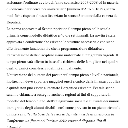
assicurare l’ordinato avvio dell’anno scolastico 2007-2008 ed in materia
di concorsi per ricercatori universitari” (numero d’Atto n. 1829), senza
modifiche rispetto al testo licenziato lo scorso 3 ottobre dalla camera dei
Deputati.
La norma approvata al Senato ripristina il tempo pieno nella scuola
primaria come modello didattico a 40 ore settimanali. La novità è stata
approvata a condizione che esistano le strutture necessarie e che siano
effettivamente funzionanti e che la programmazione didattica e
l’articolazione delle discipline siano uniformate ai programmi vigenti. Il
tempo pieno sarà offerto in base alle richieste delle famiglie e nel quadro
degli organici complessivi definiti annualmente.
L’attivazione del numero dei posti per il tempo pieno a livello nazionale,
inoltre, non deve apportare maggiori oneri a carico della finanza pubblica
e quindi non può essere aumentato l’organico esistente. Per tale scopo
saranno chiamate a sostegno anche le regioni ai fini di supportare il
modello del tempo pieno, dell’integrazione sociale e culturale dei minori
immigrati e degli alunni disabili, così come previsto in un piano triennale
di intervento “
sulla base delle risorse definite in sede di intesa con la
Conferenza unificata nell’ambito delle esistenti disponibilità di
bilancio
”.