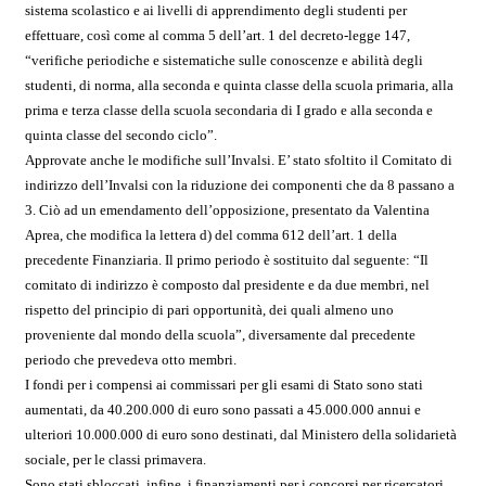
sistema scolastico e ai livelli di apprendimento degli studenti per
effettuare, così come al comma 5 dell’art. 1 del decreto-legge 147,
“verifiche periodiche e sistematiche sulle conoscenze e abilità degli
studenti, di norma, alla seconda e quinta classe della scuola primaria, alla
prima e terza classe della scuola secondaria di I grado e alla seconda e
quinta classe del secondo ciclo”.
Approvate anche le m
odifiche sull’Invalsi. E’ stato sfoltito il Comitato di
indirizzo dell’Invalsi con la riduzione dei componenti che da 8 passano a
3. Ciò ad un emendamento dell’opposizione, presentato da Valentina
Aprea, che modifica la lettera d) del comma 612 dell’art. 1 della
precedente Finanziaria. Il primo periodo è sostituito dal seguente: “Il
comitato di indirizzo è composto dal presidente e da due membri, nel
rispetto del principio di pari opportunità, dei quali almeno uno
proveniente dal mondo della scuola”, diversamente dal precedente
periodo che prevedeva otto membri.
I fondi per i compensi ai commissari per gli esami di Stato sono stati
aumentati, da 40.200.000 di euro sono passati a 45.000.000 annui e
ulteriori 10.000.000 di euro sono destinati, dal Ministero della solidarietà
sociale, per le classi primavera.
Sono stati sbloccati, infine, i finanziamenti per i concorsi per ricercatori,