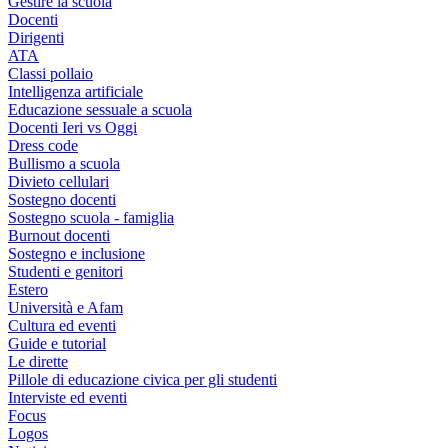
Gestire la scuola
Docenti
Dirigenti
ATA
Classi pollaio
Intelligenza artificiale
Educazione sessuale a scuola
Docenti Ieri vs Oggi
Dress code
Bullismo a scuola
Divieto cellulari
Sostegno docenti
Sostegno scuola - famiglia
Burnout docenti
Sostegno e inclusione
Studenti e genitori
Estero
Università e Afam
Cultura ed eventi
Guide e tutorial
Le dirette
Pillole di educazione civica per gli studenti
Interviste ed eventi
Focus
Logos