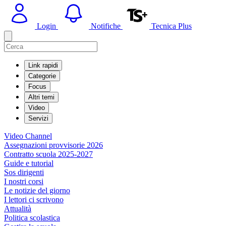
Login
Notifiche
Tecnica Plus
Link rapidi
Categorie
Focus
Altri temi
Video
Servizi
Video Channel
Assegnazioni provvisorie 2026
Contratto scuola 2025-2027
Guide e tutorial
Sos dirigenti
I nostri corsi
Le notizie del giorno
I lettori ci scrivono
Attualità
Politica scolastica