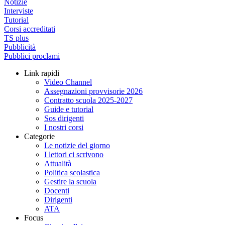
Notizie
Interviste
Tutorial
Corsi accreditati
TS plus
Pubblicità
Pubblici proclami
Link rapidi
Video Channel
Assegnazioni provvisorie 2026
Contratto scuola 2025-2027
Guide e tutorial
Sos dirigenti
I nostri corsi
Categorie
Le notizie del giorno
I lettori ci scrivono
Attualità
Politica scolastica
Gestire la scuola
Docenti
Dirigenti
ATA
Focus