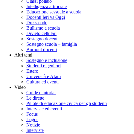
Classi pollaio
Intelligenza artificiale
Educazione sessuale a scuola
Docenti Ieri vs Oggi
Dress code
Bullismo a scuola
Divieto cellulari
Sostegno docenti
Sostegno scuola – famiglia
Burnout docenti
Altri temi
Sostegno e inclusione
Studenti e genitori
Estero
Università e Afam
Cultura ed eventi
Video
Guide e tutorial
Le dirette
Pillole di educazione civica per gli studenti
Interviste ed eventi
Focus
Logos
Notizie
Interviste