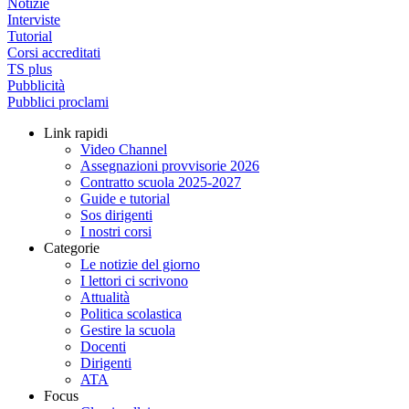
Notizie
Interviste
Tutorial
Corsi accreditati
TS plus
Pubblicità
Pubblici proclami
Link rapidi
Video Channel
Assegnazioni provvisorie 2026
Contratto scuola 2025-2027
Guide e tutorial
Sos dirigenti
I nostri corsi
Categorie
Le notizie del giorno
I lettori ci scrivono
Attualità
Politica scolastica
Gestire la scuola
Docenti
Dirigenti
ATA
Focus