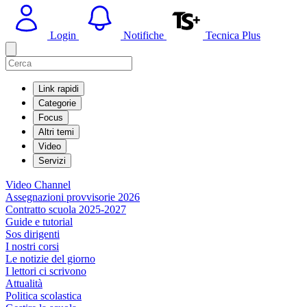
Login
Notifiche
Tecnica Plus
Link rapidi
Categorie
Focus
Altri temi
Video
Servizi
Video Channel
Assegnazioni provvisorie 2026
Contratto scuola 2025-2027
Guide e tutorial
Sos dirigenti
I nostri corsi
Le notizie del giorno
I lettori ci scrivono
Attualità
Politica scolastica