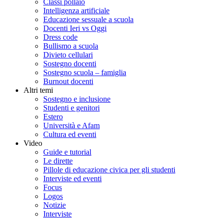
Classi pollaio
Intelligenza artificiale
Educazione sessuale a scuola
Docenti Ieri vs Oggi
Dress code
Bullismo a scuola
Divieto cellulari
Sostegno docenti
Sostegno scuola – famiglia
Burnout docenti
Altri temi
Sostegno e inclusione
Studenti e genitori
Estero
Università e Afam
Cultura ed eventi
Video
Guide e tutorial
Le dirette
Pillole di educazione civica per gli studenti
Interviste ed eventi
Focus
Logos
Notizie
Interviste