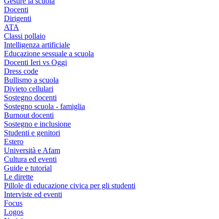
Gestire la scuola
Docenti
Dirigenti
ATA
Classi pollaio
Intelligenza artificiale
Educazione sessuale a scuola
Docenti Ieri vs Oggi
Dress code
Bullismo a scuola
Divieto cellulari
Sostegno docenti
Sostegno scuola - famiglia
Burnout docenti
Sostegno e inclusione
Studenti e genitori
Estero
Università e Afam
Cultura ed eventi
Guide e tutorial
Le dirette
Pillole di educazione civica per gli studenti
Interviste ed eventi
Focus
Logos