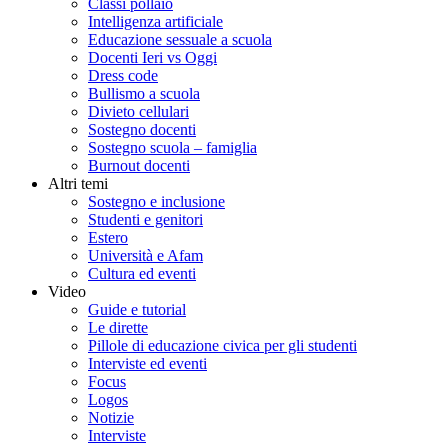
Classi pollaio
Intelligenza artificiale
Educazione sessuale a scuola
Docenti Ieri vs Oggi
Dress code
Bullismo a scuola
Divieto cellulari
Sostegno docenti
Sostegno scuola – famiglia
Burnout docenti
Altri temi
Sostegno e inclusione
Studenti e genitori
Estero
Università e Afam
Cultura ed eventi
Video
Guide e tutorial
Le dirette
Pillole di educazione civica per gli studenti
Interviste ed eventi
Focus
Logos
Notizie
Interviste