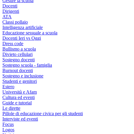
Gestire la scuola
Docenti
Dirigenti
ATA
Classi pollaio
Intelligenza artificiale
Educazione sessuale a scuola
Docenti Ieri vs Oggi
Dress code
Bullismo a scuola
Divieto cellulari
Sostegno docenti
Sostegno scuola - famiglia
Burnout docenti
Sostegno e inclusione
Studenti e genitori
Estero
Università e Afam
Cultura ed eventi
Guide e tutorial
Le dirette
Pillole di educazione civica per gli studenti
Interviste ed eventi
Focus
Logos