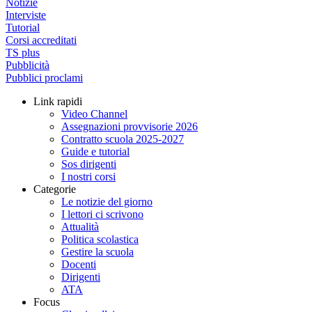
Notizie
Interviste
Tutorial
Corsi accreditati
TS plus
Pubblicità
Pubblici proclami
Link rapidi
Video Channel
Assegnazioni provvisorie 2026
Contratto scuola 2025-2027
Guide e tutorial
Sos dirigenti
I nostri corsi
Categorie
Le notizie del giorno
I lettori ci scrivono
Attualità
Politica scolastica
Gestire la scuola
Docenti
Dirigenti
ATA
Focus