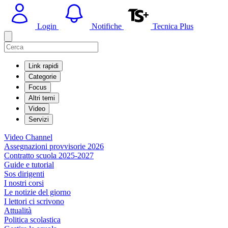
Login
Notifiche
Tecnica Plus
Link rapidi
Categorie
Focus
Altri temi
Video
Servizi
Video Channel
Assegnazioni provvisorie 2026
Contratto scuola 2025-2027
Guide e tutorial
Sos dirigenti
I nostri corsi
Le notizie del giorno
I lettori ci scrivono
Attualità
Politica scolastica