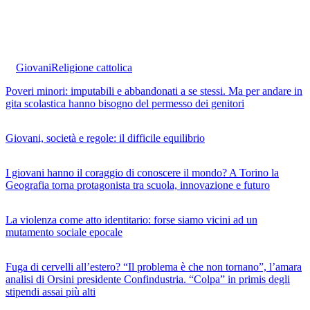
Giovani
Religione cattolica
Poveri minori: imputabili e abbandonati a se stessi. Ma per andare in
gita scolastica hanno bisogno del permesso dei genitori
Giovani, società e regole: il difficile equilibrio
I giovani hanno il coraggio di conoscere il mondo? A Torino la
Geografia torna protagonista tra scuola, innovazione e futuro
La violenza come atto identitario: forse siamo vicini ad un
mutamento sociale epocale
Fuga di cervelli all’estero? “Il problema è che non tornano”, l’amara
analisi di Orsini presidente Confindustria. “Colpa” in primis degli
stipendi assai più alti