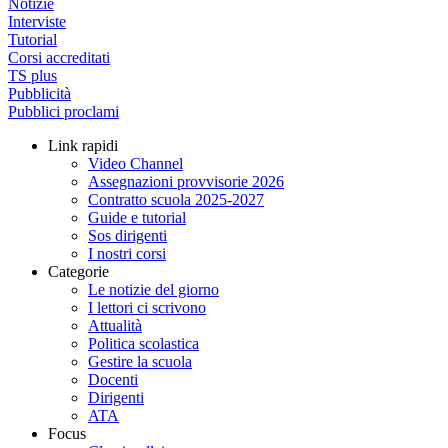
Notizie
Interviste
Tutorial
Corsi accreditati
TS plus
Pubblicità
Pubblici proclami
Link rapidi
Video Channel
Assegnazioni provvisorie 2026
Contratto scuola 2025-2027
Guide e tutorial
Sos dirigenti
I nostri corsi
Categorie
Le notizie del giorno
I lettori ci scrivono
Attualità
Politica scolastica
Gestire la scuola
Docenti
Dirigenti
ATA
Focus