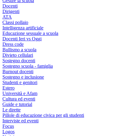
Gestire la scuola
Docenti
Dirigenti
ATA
Classi pollaio
Intelligenza artificiale
Educazione sessuale a scuola
Docenti Ieri vs Oggi
Dress code
Bullismo a scuola
Divieto cellulari
Sostegno docenti
Sostegno scuola - famiglia
Burnout docenti
Sostegno e inclusione
Studenti e genitori
Estero
Università e Afam
Cultura ed eventi
Guide e tutorial
Le dirette
Pillole di educazione civica per gli studenti
Interviste ed eventi
Focus
Logos