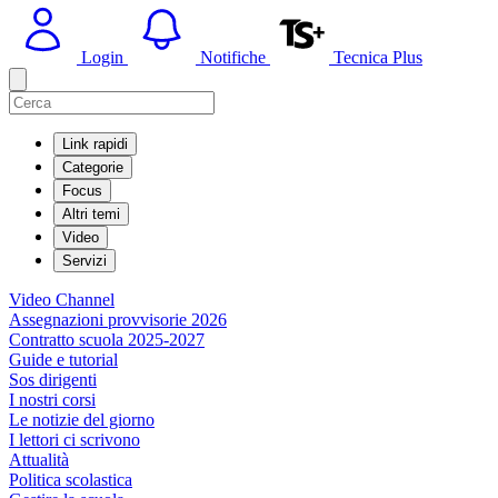
Login
Notifiche
Tecnica Plus
Link rapidi
Categorie
Focus
Altri temi
Video
Servizi
Video Channel
Assegnazioni provvisorie 2026
Contratto scuola 2025-2027
Guide e tutorial
Sos dirigenti
I nostri corsi
Le notizie del giorno
I lettori ci scrivono
Attualità
Politica scolastica