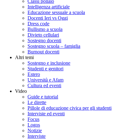
Classi pollaio
Intelligenza artificiale
Educazione sessuale a scuola
Docenti Ieri vs Oggi
Dress code
Bullismo a scuola
Divieto cellulari
Sostegno docenti
Sostegno scuola – famiglia
Burnout docenti
Altri temi
Sostegno e inclusione
Studenti e genitori
Estero
Università e Afam
Cultura ed eventi
Video
Guide e tutorial
Le dirette
Pillole di educazione civica per gli studenti
Interviste ed eventi
Focus
Logos
Notizie
Interviste