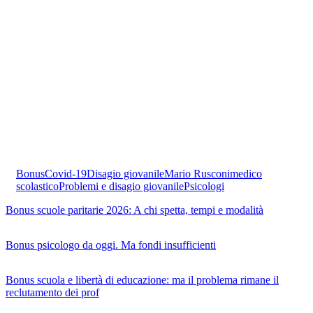
Bonus
Covid-19
Disagio giovanile
Mario Rusconi
medico
scolastico
Problemi e disagio giovanile
Psicologi
Bonus scuole paritarie 2026: A chi spetta, tempi e modalità
Bonus psicologo da oggi. Ma fondi insufficienti
Bonus scuola e libertà di educazione: ma il problema rimane il
reclutamento dei prof