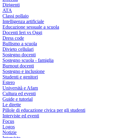
Dirigenti
ATA
Classi pollaio
Intelligenza artificiale
Educazione sessuale a scuola
Docenti Ieri vs Oggi
Dress code
Bullismo a scuola
Divieto cellulari
Sostegno docenti
Sostegno scuola - famiglia
Burnout docenti
Sostegno e inclusione
Studenti e genitori
Estero
Università e Afam
Cultura ed eventi
Guide e tutorial
Le dirette
Pillole di educazione civica per gli studenti
Interviste ed eventi
Focus
Logos
Notizie
Interviste