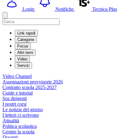
Login
Notifiche
Tecnica Plus
Link rapidi
Categorie
Focus
Altri temi
Video
Servizi
Video Channel
Assegnazioni provvisorie 2026
Contratto scuola 2025-2027
Guide e tutorial
Sos dirigenti
I nostri corsi
Le notizie del giorno
I lettori ci scrivono
Attualità
Politica scolastica
Gestire la scuola
Docenti