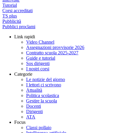
Tutorial
Corsi accreditati
TS plus
Pubblicità
Pubblici proclami
Link rapidi
Video Channel
Assegnazioni provvisorie 2026
Contratto scuola 2025-2027
Guide e tutorial
Sos dirigenti
I nostri corsi
Categorie
Le notizie del giorno
I lettori ci scrivono
Attualità
Politica scolastica
Gestire la scuola
Docenti
Dirigenti
ATA
Focus
Classi pollaio
Intelligenza artificiale