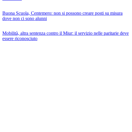
Buona Scuola, Centemero: non si possono creare posti su misura
dove non ci sono alunni
Mobilità, altra sentenza contro il Miur: il servizio nelle paritarie deve
essere riconosciuto