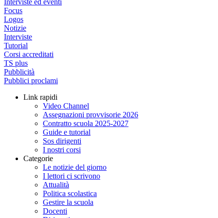
Interviste ed eventi
Focus
Logos
Notizie
Interviste
Tutorial
Corsi accreditati
TS plus
Pubblicità
Pubblici proclami
Link rapidi
Video Channel
Assegnazioni provvisorie 2026
Contratto scuola 2025-2027
Guide e tutorial
Sos dirigenti
I nostri corsi
Categorie
Le notizie del giorno
I lettori ci scrivono
Attualità
Politica scolastica
Gestire la scuola
Docenti