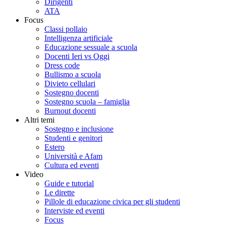
Dirigenti
ATA
Focus
Classi pollaio
Intelligenza artificiale
Educazione sessuale a scuola
Docenti Ieri vs Oggi
Dress code
Bullismo a scuola
Divieto cellulari
Sostegno docenti
Sostegno scuola – famiglia
Burnout docenti
Altri temi
Sostegno e inclusione
Studenti e genitori
Estero
Università e Afam
Cultura ed eventi
Video
Guide e tutorial
Le dirette
Pillole di educazione civica per gli studenti
Interviste ed eventi
Focus