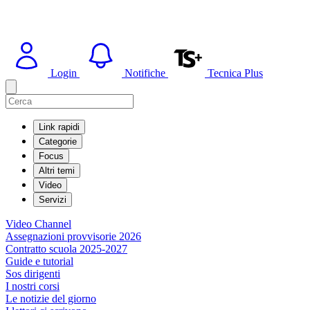
Login
Notifiche
Tecnica Plus
Link rapidi
Categorie
Focus
Altri temi
Video
Servizi
Video Channel
Assegnazioni provvisorie 2026
Contratto scuola 2025-2027
Guide e tutorial
Sos dirigenti
I nostri corsi
Le notizie del giorno