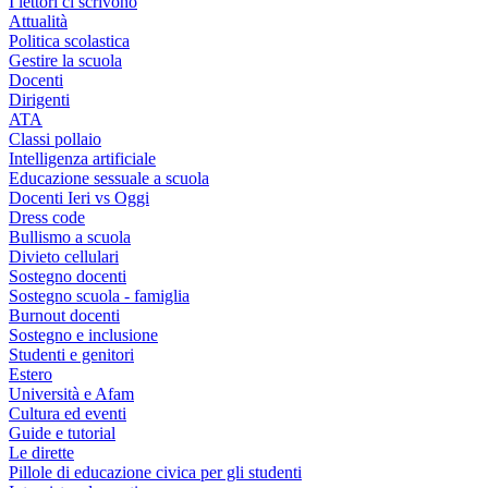
I lettori ci scrivono
Attualità
Politica scolastica
Gestire la scuola
Docenti
Dirigenti
ATA
Classi pollaio
Intelligenza artificiale
Educazione sessuale a scuola
Docenti Ieri vs Oggi
Dress code
Bullismo a scuola
Divieto cellulari
Sostegno docenti
Sostegno scuola - famiglia
Burnout docenti
Sostegno e inclusione
Studenti e genitori
Estero
Università e Afam
Cultura ed eventi
Guide e tutorial
Le dirette
Pillole di educazione civica per gli studenti