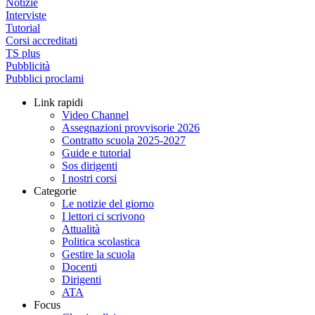
Notizie
Interviste
Tutorial
Corsi accreditati
TS plus
Pubblicità
Pubblici proclami
Link rapidi
Video Channel
Assegnazioni provvisorie 2026
Contratto scuola 2025-2027
Guide e tutorial
Sos dirigenti
I nostri corsi
Categorie
Le notizie del giorno
I lettori ci scrivono
Attualità
Politica scolastica
Gestire la scuola
Docenti
Dirigenti
ATA
Focus