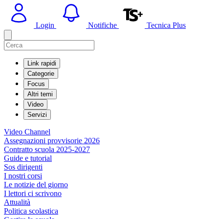
Login
Notifiche
Tecnica Plus
Link rapidi
Categorie
Focus
Altri temi
Video
Servizi
Video Channel
Assegnazioni provvisorie 2026
Contratto scuola 2025-2027
Guide e tutorial
Sos dirigenti
I nostri corsi
Le notizie del giorno
I lettori ci scrivono
Attualità
Politica scolastica