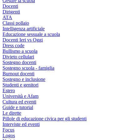
Gestire la scuola
Docenti
Dirigenti
ATA
Classi pollaio
Intelligenza artificiale
Educazione sessuale a scuola
Docenti Ieri vs Oggi
Dress code
Bullismo a scuola
Divieto cellulari
Sostegno docenti
Sostegno scuola - famiglia
Burnout docenti
Sostegno e inclusione
Studenti e genitori
Estero
Università e Afam
Cultura ed eventi
Guide e tutorial
Le dirette
Pillole di educazione civica per gli studenti
Interviste ed eventi
Focus
Logos