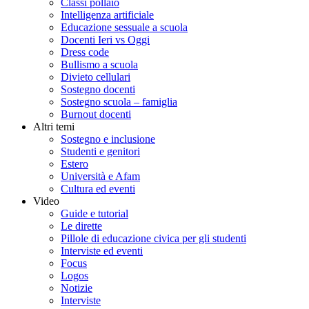
Classi pollaio
Intelligenza artificiale
Educazione sessuale a scuola
Docenti Ieri vs Oggi
Dress code
Bullismo a scuola
Divieto cellulari
Sostegno docenti
Sostegno scuola – famiglia
Burnout docenti
Altri temi
Sostegno e inclusione
Studenti e genitori
Estero
Università e Afam
Cultura ed eventi
Video
Guide e tutorial
Le dirette
Pillole di educazione civica per gli studenti
Interviste ed eventi
Focus
Logos
Notizie
Interviste