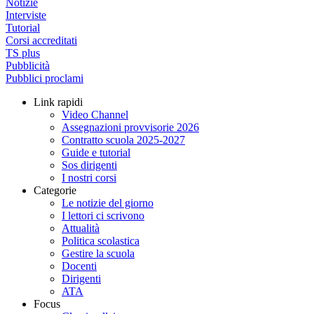
Notizie
Interviste
Tutorial
Corsi accreditati
TS plus
Pubblicità
Pubblici proclami
Link rapidi
Video Channel
Assegnazioni provvisorie 2026
Contratto scuola 2025-2027
Guide e tutorial
Sos dirigenti
I nostri corsi
Categorie
Le notizie del giorno
I lettori ci scrivono
Attualità
Politica scolastica
Gestire la scuola
Docenti
Dirigenti
ATA
Focus