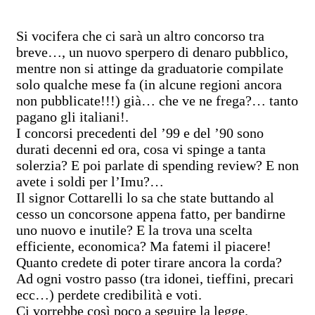
Si vocifera che ci sarà un altro concorso tra
breve…, un nuovo sperpero di denaro pubblico,
mentre non si attinge da graduatorie compilate
solo qualche mese fa (in alcune regioni ancora
non pubblicate!!!) già… che ve ne frega?… tanto
pagano gli italiani!.
I concorsi precedenti del ’99 e del ’90 sono
durati decenni ed ora, cosa vi spinge a tanta
solerzia? E poi parlate di spending review? E non
avete i soldi per l’Imu?…
Il signor Cottarelli lo sa che state buttando al
cesso un concorsone appena fatto, per bandirne
uno nuovo e inutile? E la trova una scelta
efficiente, economica? Ma fatemi il piacere!
Quanto credete di poter tirare ancora la corda?
Ad ogni vostro passo (tra idonei, tieffini, precari
ecc…) perdete credibilità e voti.
Ci vorrebbe così poco a seguire la legge.