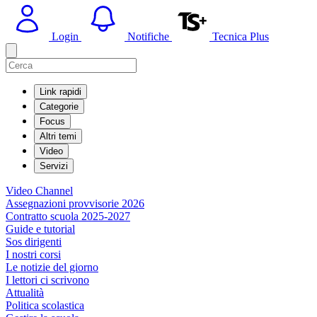
Login
Notifiche
Tecnica Plus
Link rapidi
Categorie
Focus
Altri temi
Video
Servizi
Video Channel
Assegnazioni provvisorie 2026
Contratto scuola 2025-2027
Guide e tutorial
Sos dirigenti
I nostri corsi
Le notizie del giorno
I lettori ci scrivono
Attualità
Politica scolastica