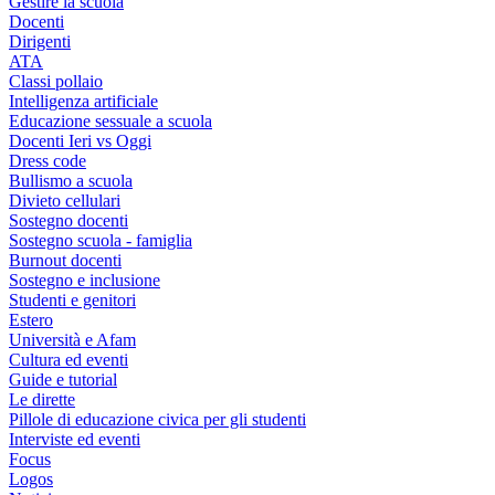
Gestire la scuola
Docenti
Dirigenti
ATA
Classi pollaio
Intelligenza artificiale
Educazione sessuale a scuola
Docenti Ieri vs Oggi
Dress code
Bullismo a scuola
Divieto cellulari
Sostegno docenti
Sostegno scuola - famiglia
Burnout docenti
Sostegno e inclusione
Studenti e genitori
Estero
Università e Afam
Cultura ed eventi
Guide e tutorial
Le dirette
Pillole di educazione civica per gli studenti
Interviste ed eventi
Focus
Logos