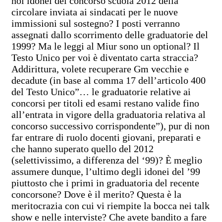
noi idonei del concorso scuola 2012 della
circolare inviata ai sindacati per le nuove
immissioni sul sostegno? I posti verranno
assegnati dallo scorrimento delle graduatorie del
1999? Ma le leggi al Miur sono un optional? Il
Testo Unico per voi è diventato carta straccia?
Addirittura, volete recuperare Gm vecchie e
decadute (in base al comma 17 dell’articolo 400
del Testo Unico”… le graduatorie relative ai
concorsi per titoli ed esami restano valide fino
all’entrata in vigore della graduatoria relativa al
concorso successivo corrispondente”), pur di non
far entrare di ruolo docenti giovani, preparati e
che hanno superato quello del 2012
(selettivissimo, a differenza del ‘99)? È meglio
assumere dunque, l’ultimo degli idonei del ’99
piuttosto che i primi in graduatoria del recente
concorsone? Dove è il merito? Questa è la
meritocrazia con cui vi riempite la bocca nei talk
show e nelle interviste? Che avete bandito a fare