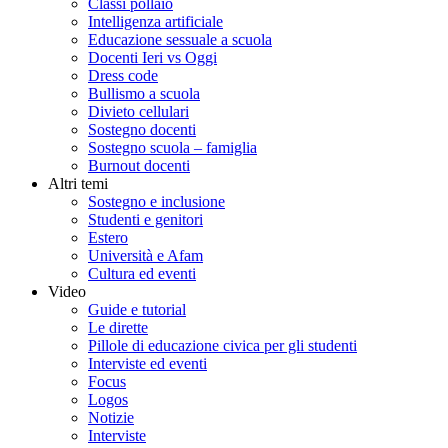
Classi pollaio
Intelligenza artificiale
Educazione sessuale a scuola
Docenti Ieri vs Oggi
Dress code
Bullismo a scuola
Divieto cellulari
Sostegno docenti
Sostegno scuola – famiglia
Burnout docenti
Altri temi
Sostegno e inclusione
Studenti e genitori
Estero
Università e Afam
Cultura ed eventi
Video
Guide e tutorial
Le dirette
Pillole di educazione civica per gli studenti
Interviste ed eventi
Focus
Logos
Notizie
Interviste