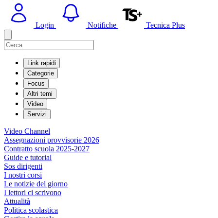
Login
Notifiche
Tecnica Plus
Link rapidi
Categorie
Focus
Altri temi
Video
Servizi
Video Channel
Assegnazioni provvisorie 2026
Contratto scuola 2025-2027
Guide e tutorial
Sos dirigenti
I nostri corsi
Le notizie del giorno
I lettori ci scrivono
Attualità
Politica scolastica