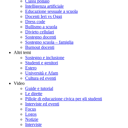
Classi pollaio
Intelligenza artificiale
Educazione sessuale a scuola
Docenti Ieri vs Oggi
Dress code
Bullismo a scuola
Divieto cellulari
Sostegno docenti
Sostegno scuola – famiglia
Burnout docenti
Altri temi
Sostegno e inclusione
Studenti e genitori
Estero
Università e Afam
Cultura ed eventi
Video
Guide e tutorial
Le dirette
Pillole di educazione civica per gli studenti
Interviste ed eventi
Focus
Logos
Notizie
Interviste