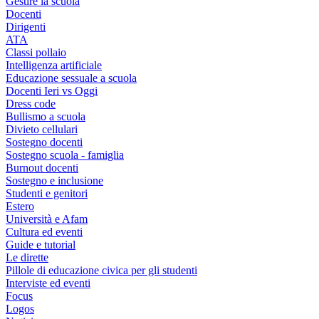
Gestire la scuola
Docenti
Dirigenti
ATA
Classi pollaio
Intelligenza artificiale
Educazione sessuale a scuola
Docenti Ieri vs Oggi
Dress code
Bullismo a scuola
Divieto cellulari
Sostegno docenti
Sostegno scuola - famiglia
Burnout docenti
Sostegno e inclusione
Studenti e genitori
Estero
Università e Afam
Cultura ed eventi
Guide e tutorial
Le dirette
Pillole di educazione civica per gli studenti
Interviste ed eventi
Focus
Logos