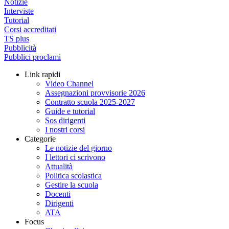
Notizie
Interviste
Tutorial
Corsi accreditati
TS plus
Pubblicità
Pubblici proclami
Link rapidi
Video Channel
Assegnazioni provvisorie 2026
Contratto scuola 2025-2027
Guide e tutorial
Sos dirigenti
I nostri corsi
Categorie
Le notizie del giorno
I lettori ci scrivono
Attualità
Politica scolastica
Gestire la scuola
Docenti
Dirigenti
ATA
Focus