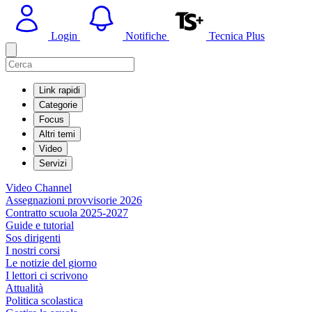
Login
Notifiche
Tecnica Plus
Link rapidi
Categorie
Focus
Altri temi
Video
Servizi
Video Channel
Assegnazioni provvisorie 2026
Contratto scuola 2025-2027
Guide e tutorial
Sos dirigenti
I nostri corsi
Le notizie del giorno
I lettori ci scrivono
Attualità
Politica scolastica