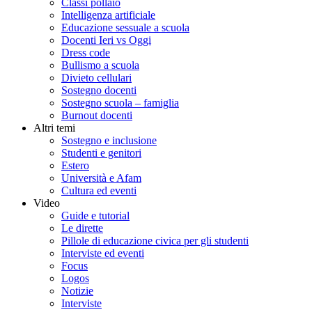
Classi pollaio
Intelligenza artificiale
Educazione sessuale a scuola
Docenti Ieri vs Oggi
Dress code
Bullismo a scuola
Divieto cellulari
Sostegno docenti
Sostegno scuola – famiglia
Burnout docenti
Altri temi
Sostegno e inclusione
Studenti e genitori
Estero
Università e Afam
Cultura ed eventi
Video
Guide e tutorial
Le dirette
Pillole di educazione civica per gli studenti
Interviste ed eventi
Focus
Logos
Notizie
Interviste