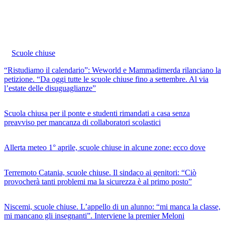
Scuole chiuse
“Ristudiamo il calendario”: Weworld e Mammadimerda rilanciano la
petizione. “Da oggi tutte le scuole chiuse fino a settembre. Al via
l’estate delle disuguaglianze”
Scuola chiusa per il ponte e studenti rimandati a casa senza
preavviso per mancanza di collaboratori scolastici
Allerta meteo 1° aprile, scuole chiuse in alcune zone: ecco dove
Terremoto Catania, scuole chiuse. Il sindaco ai genitori: “Ciò
provocherà tanti problemi ma la sicurezza è al primo posto”
Niscemi, scuole chiuse. L’appello di un alunno: “mi manca la classe,
mi mancano gli insegnanti”. Interviene la premier Meloni