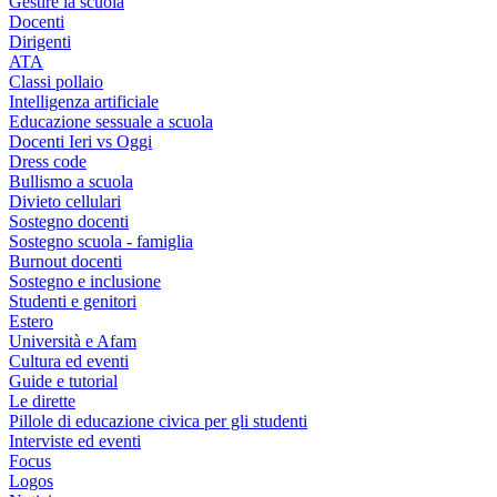
Gestire la scuola
Docenti
Dirigenti
ATA
Classi pollaio
Intelligenza artificiale
Educazione sessuale a scuola
Docenti Ieri vs Oggi
Dress code
Bullismo a scuola
Divieto cellulari
Sostegno docenti
Sostegno scuola - famiglia
Burnout docenti
Sostegno e inclusione
Studenti e genitori
Estero
Università e Afam
Cultura ed eventi
Guide e tutorial
Le dirette
Pillole di educazione civica per gli studenti
Interviste ed eventi
Focus
Logos