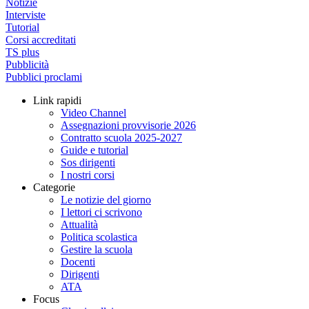
Notizie
Interviste
Tutorial
Corsi accreditati
TS plus
Pubblicità
Pubblici proclami
Link rapidi
Video Channel
Assegnazioni provvisorie 2026
Contratto scuola 2025-2027
Guide e tutorial
Sos dirigenti
I nostri corsi
Categorie
Le notizie del giorno
I lettori ci scrivono
Attualità
Politica scolastica
Gestire la scuola
Docenti
Dirigenti
ATA
Focus