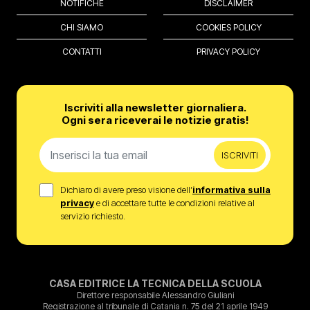
NOTIFICHE
DISCLAIMER
CHI SIAMO
COOKIES POLICY
CONTATTI
PRIVACY POLICY
Iscriviti alla newsletter giornaliera.
Ogni sera riceverai le notizie gratis!
ISCRIVITI
Dichiaro di avere preso visione dell’
informativa sulla
privacy
e di accettare tutte le condizioni relative al
servizio richiesto.
CASA EDITRICE LA TECNICA DELLA SCUOLA
Direttore responsabile Alessandro Giuliani
Registrazione al tribunale di Catania n. 75 del 21 aprile 1949