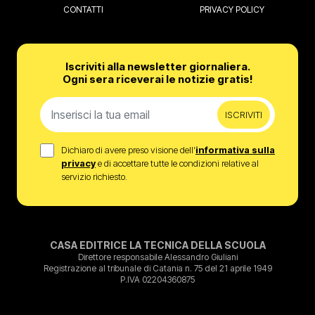
CONTATTI
PRIVACY POLICY
Iscriviti alla newsletter giornaliera.
Ogni sera riceverai le notizie gratis!
ISCRIVITI
Dichiaro di avere preso visione dell’
informativa sulla
privacy
e di accettare tutte le condizioni relative al
servizio richiesto.
CASA EDITRICE LA TECNICA DELLA SCUOLA
Direttore responsabile Alessandro Giuliani
Registrazione al tribunale di Catania n. 75 del 21 aprile 1949
P.IVA 02204360875