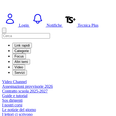
Login
Notifiche
Tecnica Plus
Link rapidi
Categorie
Focus
Altri temi
Video
Servizi
Video Channel
Assegnazioni provvisorie 2026
Contratto scuola 2025-2027
Guide e tutorial
Sos dirigenti
I nostri corsi
Le notizie del giorno
I lettori ci scrivono