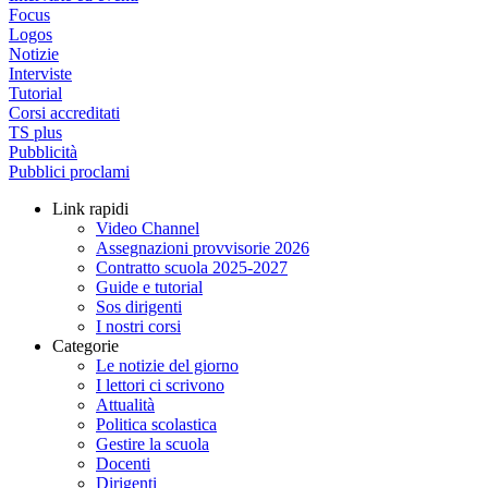
Focus
Logos
Notizie
Interviste
Tutorial
Corsi accreditati
TS plus
Pubblicità
Pubblici proclami
Link rapidi
Video Channel
Assegnazioni provvisorie 2026
Contratto scuola 2025-2027
Guide e tutorial
Sos dirigenti
I nostri corsi
Categorie
Le notizie del giorno
I lettori ci scrivono
Attualità
Politica scolastica
Gestire la scuola
Docenti
Dirigenti