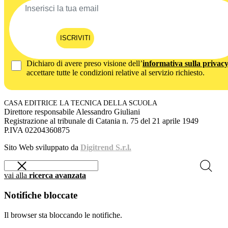
ISCRIVITI
Dichiaro di avere preso visione dell’
informativa sulla privac
accettare tutte le condizioni relative al servizio richiesto.
CASA EDITRICE LA TECNICA DELLA SCUOLA
Direttore responsabile Alessandro Giuliani
Registrazione al tribunale di Catania n. 75 del 21 aprile 1949
P.IVA 02204360875
Sito Web sviluppato da
Digitrend S.r.l.
vai alla
ricerca avanzata
Notifiche bloccate
Il browser sta bloccando le notifiche.