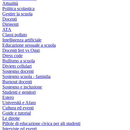
Attualità
Politica scolastica
Gestire la scuola
Docenti
Dirigenti
ATA
Classi pollaio
Intelligenza artificiale
Educazione sessuale a scuola
Docenti Ieri vs Oggi
Dress code
Bullismo a scuola
Divieto cellulari
Sostegno docenti
Sostegno scuola - famiglia
Burnout docenti
Sostegno e inclusione
Studenti e genitori
Estero
Università e Afam
Cultura ed eventi
Guide e tutorial
Le dirette
Pillole di educazione civica per gli studenti
Interviste ed eventi