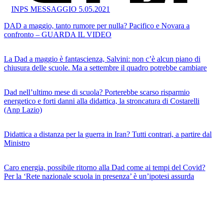
INPS MESSAGGIO 5.05.2021
DAD a maggio, tanto rumore per nulla? Pacifico e Novara a
confronto – GUARDA IL VIDEO
La Dad a maggio è fantascienza, Salvini: non c’è alcun piano di
chiusura delle scuole. Ma a settembre il quadro potrebbe cambiare
Dad nell’ultimo mese di scuola? Porterebbe scarso risparmio
energetico e forti danni alla didattica, la stroncatura di Costarelli
(Anp Lazio)
Didattica a distanza per la guerra in Iran? Tutti contrari, a partire dal
Ministro
Caro energia, possibile ritorno alla Dad come ai tempi del Covid?
Per la ‘Rete nazionale scuola in presenza’ è un’ipotesi assurda