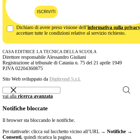
ISCRIVITI
Dichiaro di avere preso visione dell’
informativa sulla privac
accettare tutte le condizioni relative al servizio richiesto.
CASA EDITRICE LA TECNICA DELLA SCUOLA
Direttore responsabile Alessandro Giuliani
Registrazione al tribunale di Catania n. 75 del 21 aprile 1949
P.IVA 02204360875
Sito Web sviluppato da
Digitrend S.r.l.
vai alla
ricerca avanzata
Notifiche bloccate
Il browser sta bloccando le notifiche.
Per riattivarle: clicca sul lucchetto vicino all’URL →
Notifiche →
Consenti
, quindi ricarica la pagina.