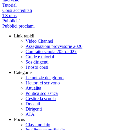
Tutorial
Corsi accreditati
TS plus
Pubblicità
Pubblici proclami
Link rapidi
Video Channel
Assegnazioni provvisorie 2026
Contratto scuola 2025-2027
Guide e tutorial
Sos dirigenti
I nostri corsi
Categorie
Le notizie del giorno
I lettori ci scrivono
Attualità
Politica scolastica
Gestire la scuola
Docenti
Dirigenti
ATA
Focus
Classi pollaio
Intelligenza artificiale