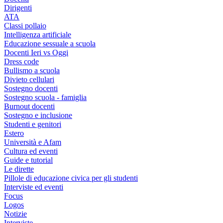
Dirigenti
ATA
Classi pollaio
Intelligenza artificiale
Educazione sessuale a scuola
Docenti Ieri vs Oggi
Dress code
Bullismo a scuola
Divieto cellulari
Sostegno docenti
Sostegno scuola - famiglia
Burnout docenti
Sostegno e inclusione
Studenti e genitori
Estero
Università e Afam
Cultura ed eventi
Guide e tutorial
Le dirette
Pillole di educazione civica per gli studenti
Interviste ed eventi
Focus
Logos
Notizie
Interviste