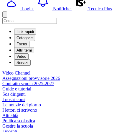
Login
Notifiche
Tecnica Plus
Link rapidi
Categorie
Focus
Altri temi
Video
Servizi
Video Channel
Assegnazioni provvisorie 2026
Contratto scuola 2025-2027
Guide e tutorial
Sos dirigenti
I nostri corsi
Le notizie del giorno
I lettori ci scrivono
Attualità
Politica scolastica
Gestire la scuola
Docenti