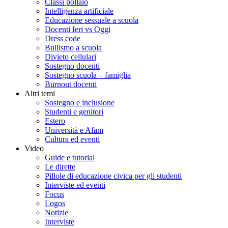
Classi pollaio
Intelligenza artificiale
Educazione sessuale a scuola
Docenti Ieri vs Oggi
Dress code
Bullismo a scuola
Divieto cellulari
Sostegno docenti
Sostegno scuola – famiglia
Burnout docenti
Altri temi
Sostegno e inclusione
Studenti e genitori
Estero
Università e Afam
Cultura ed eventi
Video
Guide e tutorial
Le dirette
Pillole di educazione civica per gli studenti
Interviste ed eventi
Focus
Logos
Notizie
Interviste