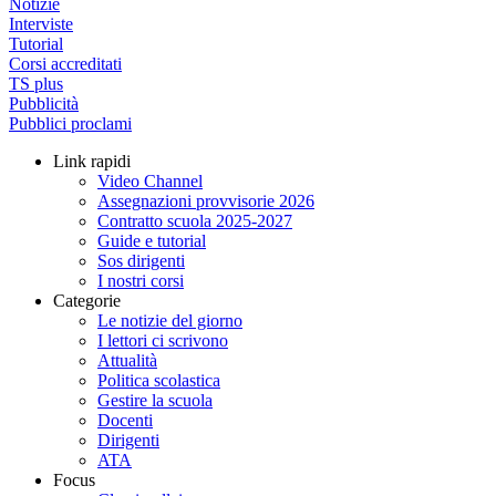
Notizie
Interviste
Tutorial
Corsi accreditati
TS plus
Pubblicità
Pubblici proclami
Link rapidi
Video Channel
Assegnazioni provvisorie 2026
Contratto scuola 2025-2027
Guide e tutorial
Sos dirigenti
I nostri corsi
Categorie
Le notizie del giorno
I lettori ci scrivono
Attualità
Politica scolastica
Gestire la scuola
Docenti
Dirigenti
ATA
Focus