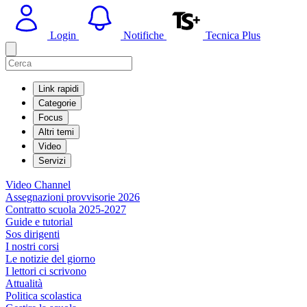
Login
Notifiche
Tecnica Plus
Link rapidi
Categorie
Focus
Altri temi
Video
Servizi
Video Channel
Assegnazioni provvisorie 2026
Contratto scuola 2025-2027
Guide e tutorial
Sos dirigenti
I nostri corsi
Le notizie del giorno
I lettori ci scrivono
Attualità
Politica scolastica