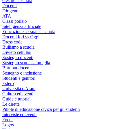
Gestire la scuola
Docenti
Dirigenti
ATA
Classi pollaio
Intelligenza artificiale
Educazione sessuale a scuola
Docenti Ieri vs Oggi
Dress code
Bullismo a scuola
Divieto cellulari
Sostegno docenti
Sostegno scuola - famiglia
Burnout docenti
Sostegno e inclusione
Studenti e genitori
Estero
Università e Afam
Cultura ed eventi
Guide e tutorial
Le dirette
Pillole di educazione civica per gli studenti
Interviste ed eventi
Focus
Logos