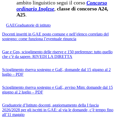
ambito linguistico segui il corso
Concorso
ordinario Inglese
,
classe di concorso A24,
A25
.
GAE
Graduatorie di istituto
Docenti inseriti in GAE posto comune e nell’elenco correlato del
sostegno: come funziona l’eventuale rinuncia
Gae e Gps, scioglimento delle riserve e 150 preferenze: tutto quello
che c’è da sapere. RIVEDI LA DIRETTA
Scioglimento riserva sostegno e GaE, domande dal 15 giugno al 2
luglio – PDF
Scioglimento riserva sostegno e GaE, avviso Mim: domande dal 15
giugno al 2 luglio – PDF
Graduatorie d’Istituto docenti, aggiornamento della I fascia
2026/2028 per gli iscritti in GAE: al via le domande, c’è tempo fino
all’11 maggio