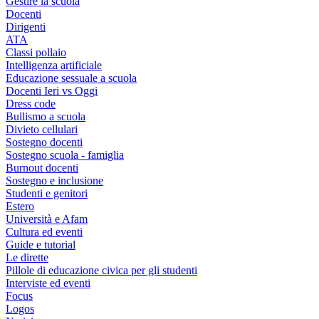
Gestire la scuola
Docenti
Dirigenti
ATA
Classi pollaio
Intelligenza artificiale
Educazione sessuale a scuola
Docenti Ieri vs Oggi
Dress code
Bullismo a scuola
Divieto cellulari
Sostegno docenti
Sostegno scuola - famiglia
Burnout docenti
Sostegno e inclusione
Studenti e genitori
Estero
Università e Afam
Cultura ed eventi
Guide e tutorial
Le dirette
Pillole di educazione civica per gli studenti
Interviste ed eventi
Focus
Logos