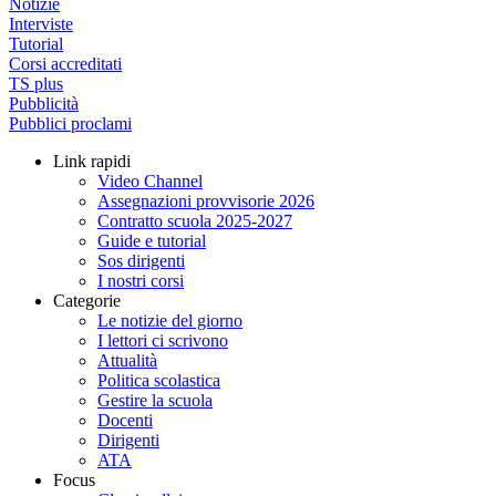
Notizie
Interviste
Tutorial
Corsi accreditati
TS plus
Pubblicità
Pubblici proclami
Link rapidi
Video Channel
Assegnazioni provvisorie 2026
Contratto scuola 2025-2027
Guide e tutorial
Sos dirigenti
I nostri corsi
Categorie
Le notizie del giorno
I lettori ci scrivono
Attualità
Politica scolastica
Gestire la scuola
Docenti
Dirigenti
ATA
Focus