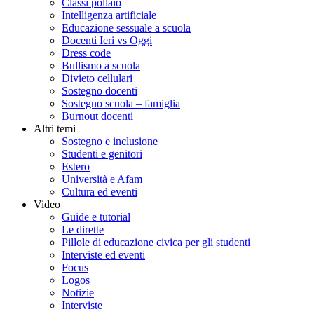
Classi pollaio
Intelligenza artificiale
Educazione sessuale a scuola
Docenti Ieri vs Oggi
Dress code
Bullismo a scuola
Divieto cellulari
Sostegno docenti
Sostegno scuola – famiglia
Burnout docenti
Altri temi
Sostegno e inclusione
Studenti e genitori
Estero
Università e Afam
Cultura ed eventi
Video
Guide e tutorial
Le dirette
Pillole di educazione civica per gli studenti
Interviste ed eventi
Focus
Logos
Notizie
Interviste