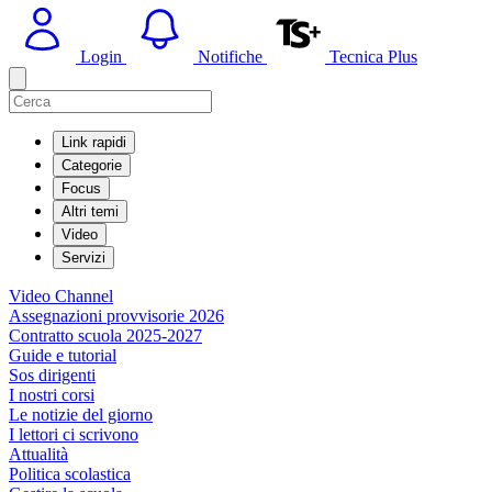
Login
Notifiche
Tecnica Plus
Link rapidi
Categorie
Focus
Altri temi
Video
Servizi
Video Channel
Assegnazioni provvisorie 2026
Contratto scuola 2025-2027
Guide e tutorial
Sos dirigenti
I nostri corsi
Le notizie del giorno
I lettori ci scrivono
Attualità
Politica scolastica