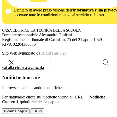
Dichiaro di avere preso visione dell’
informativa sulla privac
accettare tutte le condizioni relative al servizio richiesto.
CASA EDITRICE LA TECNICA DELLA SCUOLA
Direttore responsabile Alessandro Giuliani
Registrazione al tribunale di Catania n. 75 del 21 aprile 1949
P.IVA 02204360875
Sito Web sviluppato da
Digitrend S.r.l.
vai alla
ricerca avanzata
Notifiche bloccate
Il browser sta bloccando le notifiche.
Per riattivarle: clicca sul lucchetto vicino all’URL →
Notifiche →
Consenti
, quindi ricarica la pagina.
Ricarica pagina
Chiudi