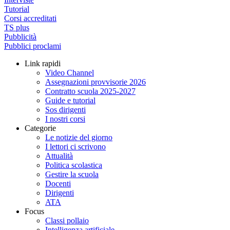
Tutorial
Corsi accreditati
TS plus
Pubblicità
Pubblici proclami
Link rapidi
Video Channel
Assegnazioni provvisorie 2026
Contratto scuola 2025-2027
Guide e tutorial
Sos dirigenti
I nostri corsi
Categorie
Le notizie del giorno
I lettori ci scrivono
Attualità
Politica scolastica
Gestire la scuola
Docenti
Dirigenti
ATA
Focus
Classi pollaio
Intelligenza artificiale