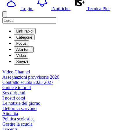
Login
Notifiche
Tecnica Plus
Link rapidi
Categorie
Focus
Altri temi
Video
Servizi
Video Channel
Assegnazioni provvisorie 2026
Contratto scuola 2025-2027
Guide e tutorial
Sos dirigenti
I nostri corsi
Le notizie del giorno
I lettori ci scrivono
Attualità
Politica scolastica
Gestire la scuola
Docenti