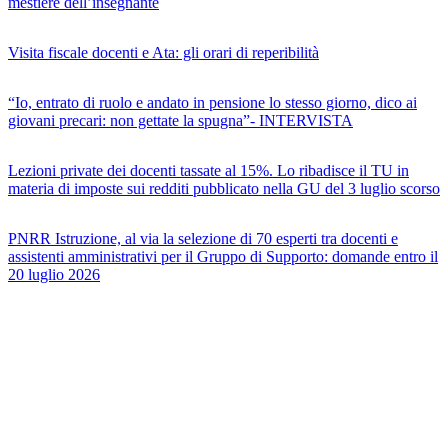
mestiere dell’insegnante
Visita fiscale docenti e Ata: gli orari di reperibilità
“Io, entrato di ruolo e andato in pensione lo stesso giorno, dico ai
giovani precari: non gettate la spugna”- INTERVISTA
Lezioni private dei docenti tassate al 15%. Lo ribadisce il TU in
materia di imposte sui redditi pubblicato nella GU del 3 luglio scorso
PNRR Istruzione, al via la selezione di 70 esperti tra docenti e
assistenti amministrativi per il Gruppo di Supporto: domande entro il
20 luglio 2026