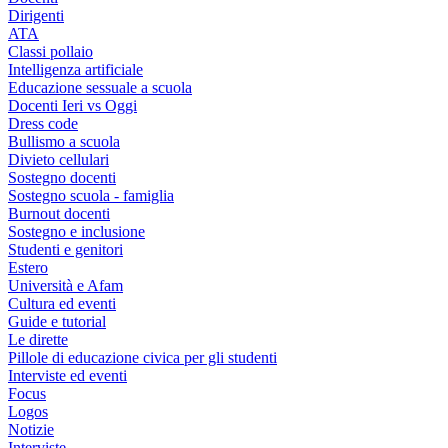
Dirigenti
ATA
Classi pollaio
Intelligenza artificiale
Educazione sessuale a scuola
Docenti Ieri vs Oggi
Dress code
Bullismo a scuola
Divieto cellulari
Sostegno docenti
Sostegno scuola - famiglia
Burnout docenti
Sostegno e inclusione
Studenti e genitori
Estero
Università e Afam
Cultura ed eventi
Guide e tutorial
Le dirette
Pillole di educazione civica per gli studenti
Interviste ed eventi
Focus
Logos
Notizie
Interviste