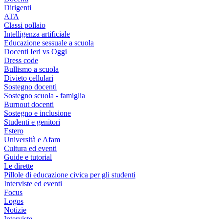
Dirigenti
ATA
Classi pollaio
Intelligenza artificiale
Educazione sessuale a scuola
Docenti Ieri vs Oggi
Dress code
Bullismo a scuola
Divieto cellulari
Sostegno docenti
Sostegno scuola - famiglia
Burnout docenti
Sostegno e inclusione
Studenti e genitori
Estero
Università e Afam
Cultura ed eventi
Guide e tutorial
Le dirette
Pillole di educazione civica per gli studenti
Interviste ed eventi
Focus
Logos
Notizie
Interviste