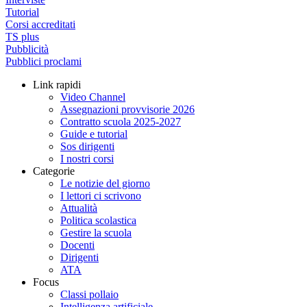
Tutorial
Corsi accreditati
TS plus
Pubblicità
Pubblici proclami
Link rapidi
Video Channel
Assegnazioni provvisorie 2026
Contratto scuola 2025-2027
Guide e tutorial
Sos dirigenti
I nostri corsi
Categorie
Le notizie del giorno
I lettori ci scrivono
Attualità
Politica scolastica
Gestire la scuola
Docenti
Dirigenti
ATA
Focus
Classi pollaio
Intelligenza artificiale