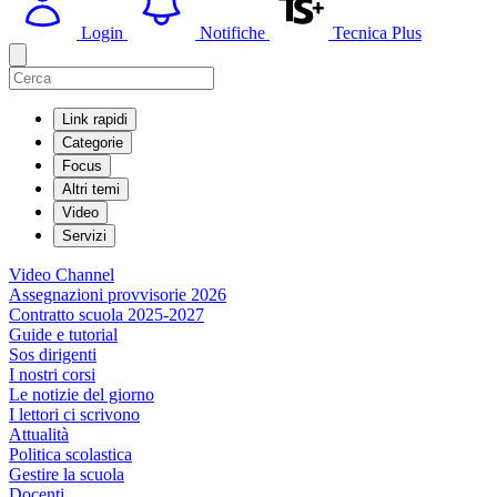
Login
Notifiche
Tecnica Plus
Link rapidi
Categorie
Focus
Altri temi
Video
Servizi
Video Channel
Assegnazioni provvisorie 2026
Contratto scuola 2025-2027
Guide e tutorial
Sos dirigenti
I nostri corsi
Le notizie del giorno
I lettori ci scrivono
Attualità
Politica scolastica
Gestire la scuola
Docenti