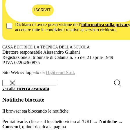
ISCRIVITI
Dichiaro di avere preso visione dell’
informativa sulla privac
accettare tutte le condizioni relative al servizio richiesto.
CASA EDITRICE LA TECNICA DELLA SCUOLA
Direttore responsabile Alessandro Giuliani
Registrazione al tribunale di Catania n. 75 del 21 aprile 1949
P.IVA 02204360875
Sito Web sviluppato da
Digitrend S.r.l.
vai alla
ricerca avanzata
Notifiche bloccate
Il browser sta bloccando le notifiche.
Per riattivarle: clicca sul lucchetto vicino all’URL →
Notifiche →
Consenti
, quindi ricarica la pagina.