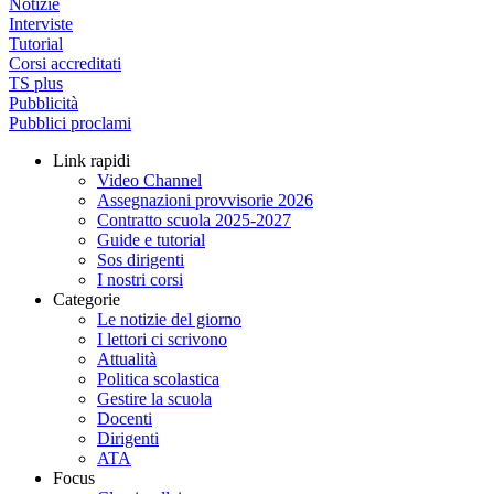
Notizie
Interviste
Tutorial
Corsi accreditati
TS plus
Pubblicità
Pubblici proclami
Link rapidi
Video Channel
Assegnazioni provvisorie 2026
Contratto scuola 2025-2027
Guide e tutorial
Sos dirigenti
I nostri corsi
Categorie
Le notizie del giorno
I lettori ci scrivono
Attualità
Politica scolastica
Gestire la scuola
Docenti
Dirigenti
ATA
Focus