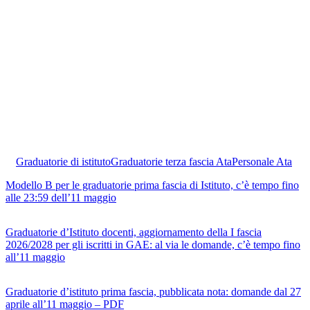
Graduatorie di istituto
Graduatorie terza fascia Ata
Personale Ata
Modello B per le graduatorie prima fascia di Istituto, c’è tempo fino
alle 23:59 dell’11 maggio
Graduatorie d’Istituto docenti, aggiornamento della I fascia
2026/2028 per gli iscritti in GAE: al via le domande, c’è tempo fino
all’11 maggio
Graduatorie d’istituto prima fascia, pubblicata nota: domande dal 27
aprile all’11 maggio – PDF