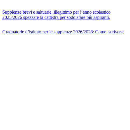
Supplenze brevi e saltuarie, illegittimo per l’anno scolastico
2025/2026 spezzare la cattedra per soddisfare più aspiranti.
Graduatorie d’istituto per le supplenze 2026/2028: Come iscriversi