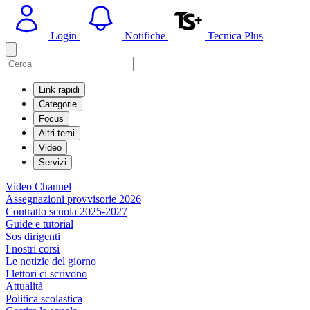
Login
Notifiche
Tecnica Plus
Link rapidi
Categorie
Focus
Altri temi
Video
Servizi
Video Channel
Assegnazioni provvisorie 2026
Contratto scuola 2025-2027
Guide e tutorial
Sos dirigenti
I nostri corsi
Le notizie del giorno
I lettori ci scrivono
Attualità
Politica scolastica