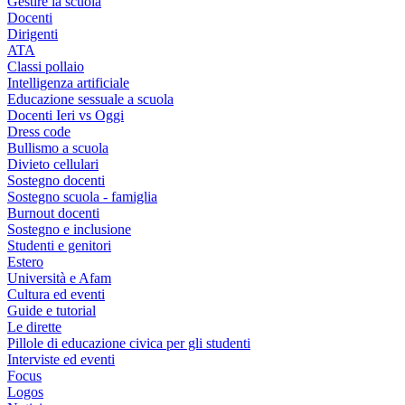
Gestire la scuola
Docenti
Dirigenti
ATA
Classi pollaio
Intelligenza artificiale
Educazione sessuale a scuola
Docenti Ieri vs Oggi
Dress code
Bullismo a scuola
Divieto cellulari
Sostegno docenti
Sostegno scuola - famiglia
Burnout docenti
Sostegno e inclusione
Studenti e genitori
Estero
Università e Afam
Cultura ed eventi
Guide e tutorial
Le dirette
Pillole di educazione civica per gli studenti
Interviste ed eventi
Focus
Logos