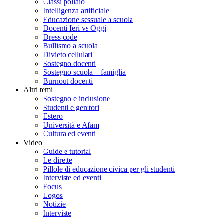
Classi pollaio
Intelligenza artificiale
Educazione sessuale a scuola
Docenti Ieri vs Oggi
Dress code
Bullismo a scuola
Divieto cellulari
Sostegno docenti
Sostegno scuola – famiglia
Burnout docenti
Altri temi
Sostegno e inclusione
Studenti e genitori
Estero
Università e Afam
Cultura ed eventi
Video
Guide e tutorial
Le dirette
Pillole di educazione civica per gli studenti
Interviste ed eventi
Focus
Logos
Notizie
Interviste