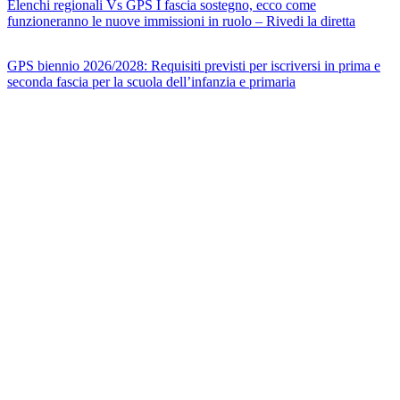
Elenchi regionali Vs GPS I fascia sostegno, ecco come
funzioneranno le nuove immissioni in ruolo – Rivedi la diretta
GPS biennio 2026/2028: Requisiti previsti per iscriversi in prima e
seconda fascia per la scuola dell’infanzia e primaria