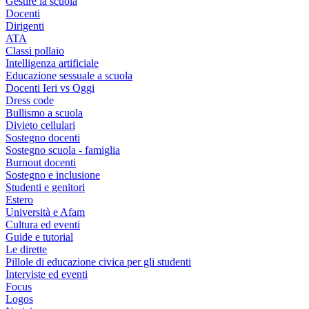
Gestire la scuola
Docenti
Dirigenti
ATA
Classi pollaio
Intelligenza artificiale
Educazione sessuale a scuola
Docenti Ieri vs Oggi
Dress code
Bullismo a scuola
Divieto cellulari
Sostegno docenti
Sostegno scuola - famiglia
Burnout docenti
Sostegno e inclusione
Studenti e genitori
Estero
Università e Afam
Cultura ed eventi
Guide e tutorial
Le dirette
Pillole di educazione civica per gli studenti
Interviste ed eventi
Focus
Logos