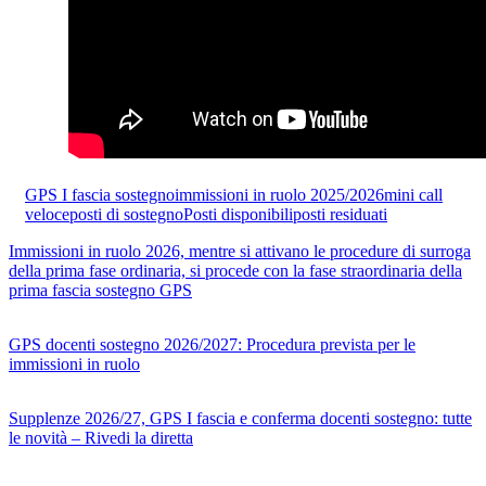
GPS I fascia sostegno
immissioni in ruolo 2025/2026
mini call
veloce
posti di sostegno
Posti disponibili
posti residuati
Immissioni in ruolo 2026, mentre si attivano le procedure di surroga
della prima fase ordinaria, si procede con la fase straordinaria della
prima fascia sostegno GPS
GPS docenti sostegno 2026/2027: Procedura prevista per le
immissioni in ruolo
Supplenze 2026/27, GPS I fascia e conferma docenti sostegno: tutte
le novità – Rivedi la diretta