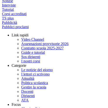
Notizie
Interviste
Tutorial
Corsi accreditati
TS plus
Pubblicità
Pubblici proclami
Link rapidi
Video Channel
Assegnazioni provvisorie 2026
Contratto scuola 2025-2027
Guide e tutorial
Sos dirigenti
I nostri corsi
Categorie
Le notizie del giorno
I lettori ci scrivono
Attualità
Politica scolastica
Gestire la scuola
Docenti
Dirigenti
ATA
Focus