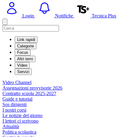
Login
Notifiche
Tecnica Plus
Link rapidi
Categorie
Focus
Altri temi
Video
Servizi
Video Channel
Assegnazioni provvisorie 2026
Contratto scuola 2025-2027
Guide e tutorial
Sos dirigenti
I nostri corsi
Le notizie del giorno
I lettori ci scrivono
Attualità
Politica scolastica