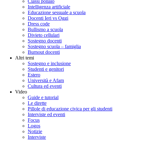
Classi pollaio
Intelligenza artificiale
Educazione sessuale a scuola
Docenti Ieri vs Oggi
Dress code
Bullismo a scuola
Divieto cellulari
Sostegno docenti
Sostegno scuola – famiglia
Burnout docenti
Altri temi
Sostegno e inclusione
Studenti e genitori
Estero
Università e Afam
Cultura ed eventi
Video
Guide e tutorial
Le dirette
Pillole di educazione civica per gli studenti
Interviste ed eventi
Focus
Logos
Notizie
Interviste