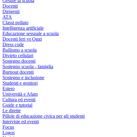
Gestire la scuola
Docenti
Dirigenti
ATA
Classi pollaio
Intelligenza artificiale
Educazione sessuale a scuola
Docenti Ieri vs Oggi
Dress code
Bullismo a scuola
Divieto cellulari
Sostegno docenti
Sostegno scuola - famiglia
Burnout docenti
Sostegno e inclusione
Studenti e genitori
Estero
Università e Afam
Cultura ed eventi
Guide e tutorial
Le dirette
Pillole di educazione civica per gli studenti
Interviste ed eventi
Focus
Logos