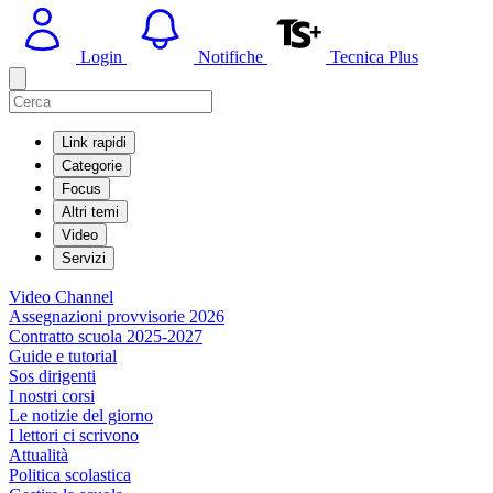
Login
Notifiche
Tecnica Plus
Link rapidi
Categorie
Focus
Altri temi
Video
Servizi
Video Channel
Assegnazioni provvisorie 2026
Contratto scuola 2025-2027
Guide e tutorial
Sos dirigenti
I nostri corsi
Le notizie del giorno
I lettori ci scrivono
Attualità
Politica scolastica