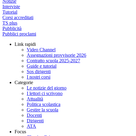
Notizie
Interviste
Tutorial
Corsi accreditati
TS plus
Pubblicità
Pubblici proclami
Link rapidi
Video Channel
Assegnazioni provvisorie 2026
Contratto scuola 2025-2027
Guide e tutorial
Sos dirigenti
I nostri corsi
Categorie
Le notizie del giorno
I lettori ci scrivono
Attualità
Politica scolastica
Gestire la scuola
Docenti
Dirigenti
ATA
Focus