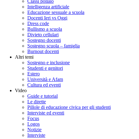
Classi pollaio
Intelligenza artificiale
Educazione sessuale a scuola
Docenti Ieri vs Oggi
Dress code
Bullismo a scuola
Divieto cellulari
Sostegno docenti
Sostegno scuola – famiglia
Burnout docenti
Altri temi
Sostegno e inclusione
Studenti e genitori
Estero
Università e Afam
Cultura ed eventi
Video
Guide e tutorial
Le dirette
Pillole di educazione civica per gli studenti
Interviste ed eventi
Focus
Logos
Notizie
Interviste