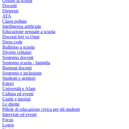
Gestire la scuola
Docenti
Dirigenti
ATA
Classi pollaio
Intelligenza artificiale
Educazione sessuale a scuola
Docenti Ieri vs Oggi
Dress code
Bullismo a scuola
Divieto cellulari
Sostegno docenti
Sostegno scuola - famiglia
Burnout docenti
Sostegno e inclusione
Studenti e genitori
Estero
Università e Afam
Cultura ed eventi
Guide e tutorial
Le dirette
Pillole di educazione civica per gli studenti
Interviste ed eventi
Focus
Logos