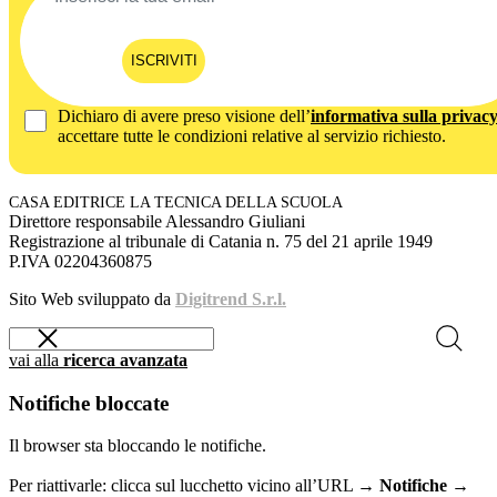
ISCRIVITI
Dichiaro di avere preso visione dell’
informativa sulla privac
accettare tutte le condizioni relative al servizio richiesto.
CASA EDITRICE LA TECNICA DELLA SCUOLA
Direttore responsabile Alessandro Giuliani
Registrazione al tribunale di Catania n. 75 del 21 aprile 1949
P.IVA 02204360875
Sito Web sviluppato da
Digitrend S.r.l.
vai alla
ricerca avanzata
Notifiche bloccate
Il browser sta bloccando le notifiche.
Per riattivarle: clicca sul lucchetto vicino all’URL →
Notifiche →