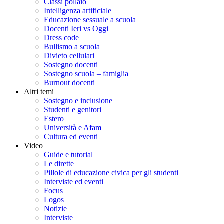
Classi pollaio
Intelligenza artificiale
Educazione sessuale a scuola
Docenti Ieri vs Oggi
Dress code
Bullismo a scuola
Divieto cellulari
Sostegno docenti
Sostegno scuola – famiglia
Burnout docenti
Altri temi
Sostegno e inclusione
Studenti e genitori
Estero
Università e Afam
Cultura ed eventi
Video
Guide e tutorial
Le dirette
Pillole di educazione civica per gli studenti
Interviste ed eventi
Focus
Logos
Notizie
Interviste