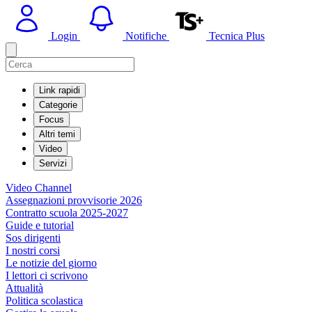
Login
Notifiche
Tecnica Plus
Link rapidi
Categorie
Focus
Altri temi
Video
Servizi
Video Channel
Assegnazioni provvisorie 2026
Contratto scuola 2025-2027
Guide e tutorial
Sos dirigenti
I nostri corsi
Le notizie del giorno
I lettori ci scrivono
Attualità
Politica scolastica