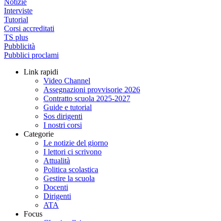
Notizie
Interviste
Tutorial
Corsi accreditati
TS plus
Pubblicità
Pubblici proclami
Link rapidi
Video Channel
Assegnazioni provvisorie 2026
Contratto scuola 2025-2027
Guide e tutorial
Sos dirigenti
I nostri corsi
Categorie
Le notizie del giorno
I lettori ci scrivono
Attualità
Politica scolastica
Gestire la scuola
Docenti
Dirigenti
ATA
Focus