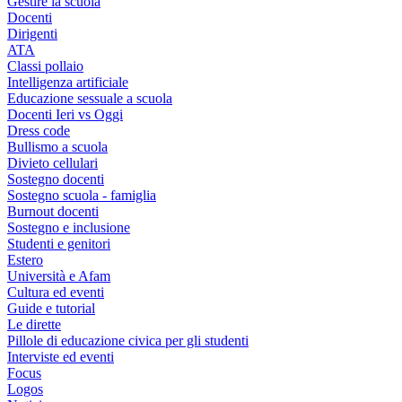
Gestire la scuola
Docenti
Dirigenti
ATA
Classi pollaio
Intelligenza artificiale
Educazione sessuale a scuola
Docenti Ieri vs Oggi
Dress code
Bullismo a scuola
Divieto cellulari
Sostegno docenti
Sostegno scuola - famiglia
Burnout docenti
Sostegno e inclusione
Studenti e genitori
Estero
Università e Afam
Cultura ed eventi
Guide e tutorial
Le dirette
Pillole di educazione civica per gli studenti
Interviste ed eventi
Focus
Logos