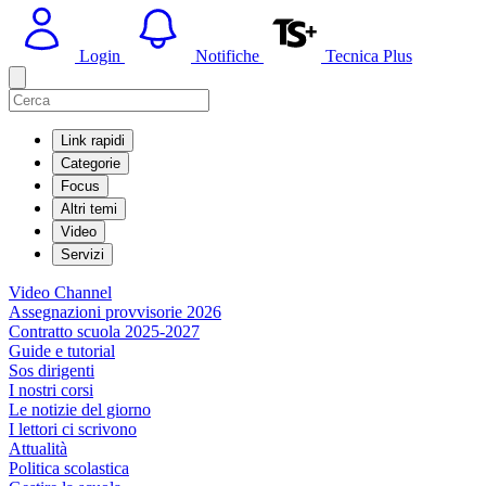
Login
Notifiche
Tecnica Plus
Link rapidi
Categorie
Focus
Altri temi
Video
Servizi
Video Channel
Assegnazioni provvisorie 2026
Contratto scuola 2025-2027
Guide e tutorial
Sos dirigenti
I nostri corsi
Le notizie del giorno
I lettori ci scrivono
Attualità
Politica scolastica