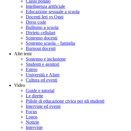
Classi pollaio
Intelligenza artificiale
Educazione sessuale a scuola
Docenti Ieri vs Oggi
Dress code
Bullismo a scuola
Divieto cellulari
Sostegno docenti
Sostegno scuola – famiglia
Burnout docenti
Altri temi
Sostegno e inclusione
Studenti e genitori
Estero
Università e Afam
Cultura ed eventi
Video
Guide e tutorial
Le dirette
Pillole di educazione civica per gli studenti
Interviste ed eventi
Focus
Logos
Notizie
Interviste