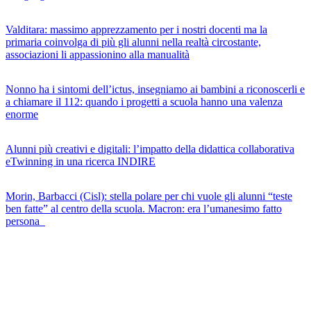
Valditara: massimo apprezzamento per i nostri docenti ma la
primaria coinvolga di più gli alunni nella realtà circostante,
associazioni li appassionino alla manualità
Nonno ha i sintomi dell’ictus, insegniamo ai bambini a riconoscerli e
a chiamare il 112: quando i progetti a scuola hanno una valenza
enorme
Alunni più creativi e digitali: l’impatto della didattica collaborativa
eTwinning in una ricerca INDIRE
Morin, Barbacci (Cisl): stella polare per chi vuole gli alunni “teste
ben fatte” al centro della scuola. Macron: era l’umanesimo fatto
persona