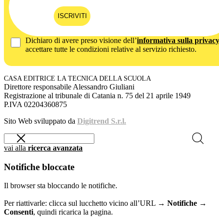
ISCRIVITI
Dichiaro di avere preso visione dell’
informativa sulla privac
accettare tutte le condizioni relative al servizio richiesto.
CASA EDITRICE LA TECNICA DELLA SCUOLA
Direttore responsabile Alessandro Giuliani
Registrazione al tribunale di Catania n. 75 del 21 aprile 1949
P.IVA 02204360875
Sito Web sviluppato da
Digitrend S.r.l.
vai alla
ricerca avanzata
Notifiche bloccate
Il browser sta bloccando le notifiche.
Per riattivarle: clicca sul lucchetto vicino all’URL →
Notifiche →
Consenti
, quindi ricarica la pagina.