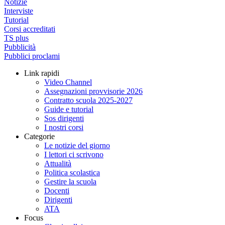
Notizie
Interviste
Tutorial
Corsi accreditati
TS plus
Pubblicità
Pubblici proclami
Link rapidi
Video Channel
Assegnazioni provvisorie 2026
Contratto scuola 2025-2027
Guide e tutorial
Sos dirigenti
I nostri corsi
Categorie
Le notizie del giorno
I lettori ci scrivono
Attualità
Politica scolastica
Gestire la scuola
Docenti
Dirigenti
ATA
Focus