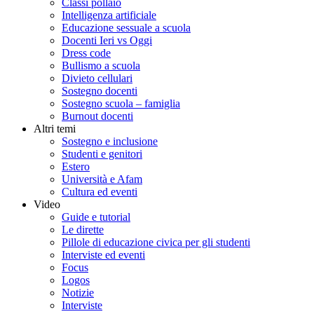
Classi pollaio
Intelligenza artificiale
Educazione sessuale a scuola
Docenti Ieri vs Oggi
Dress code
Bullismo a scuola
Divieto cellulari
Sostegno docenti
Sostegno scuola – famiglia
Burnout docenti
Altri temi
Sostegno e inclusione
Studenti e genitori
Estero
Università e Afam
Cultura ed eventi
Video
Guide e tutorial
Le dirette
Pillole di educazione civica per gli studenti
Interviste ed eventi
Focus
Logos
Notizie
Interviste