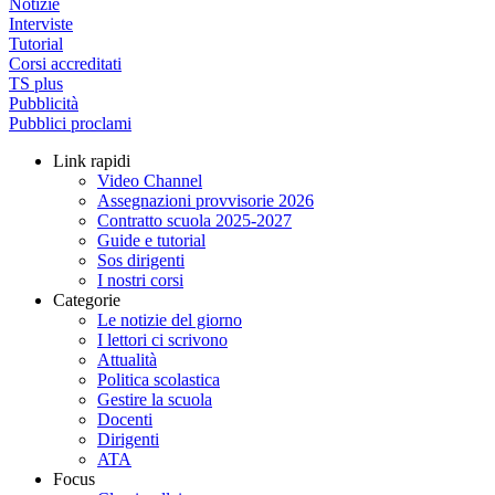
Notizie
Interviste
Tutorial
Corsi accreditati
TS plus
Pubblicità
Pubblici proclami
Link rapidi
Video Channel
Assegnazioni provvisorie 2026
Contratto scuola 2025-2027
Guide e tutorial
Sos dirigenti
I nostri corsi
Categorie
Le notizie del giorno
I lettori ci scrivono
Attualità
Politica scolastica
Gestire la scuola
Docenti
Dirigenti
ATA
Focus