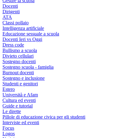
Gestire la scuola
Docenti
Dirigenti
ATA
Classi pollaio
Intelligenza artificiale
Educazione sessuale a scuola
Docenti Ieri vs Oggi
Dress code
Bullismo a scuola
Divieto cellulari
Sostegno docenti
Sostegno scuola - famiglia
Burnout docenti
Sostegno e inclusione
Studenti e genitori
Estero
Università e Afam
Cultura ed eventi
Guide e tutorial
Le dirette
Pillole di educazione civica per gli studenti
Interviste ed eventi
Focus
Logos