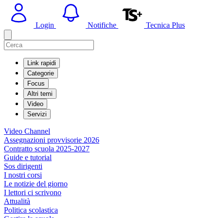
Login
Notifiche
Tecnica Plus
Link rapidi
Categorie
Focus
Altri temi
Video
Servizi
Video Channel
Assegnazioni provvisorie 2026
Contratto scuola 2025-2027
Guide e tutorial
Sos dirigenti
I nostri corsi
Le notizie del giorno
I lettori ci scrivono
Attualità
Politica scolastica