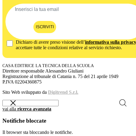
ISCRIVITI
Dichiaro di avere preso visione dell’
informativa sulla privac
accettare tutte le condizioni relative al servizio richiesto.
CASA EDITRICE LA TECNICA DELLA SCUOLA
Direttore responsabile Alessandro Giuliani
Registrazione al tribunale di Catania n. 75 del 21 aprile 1949
P.IVA 02204360875
Sito Web sviluppato da
Digitrend S.r.l.
vai alla
ricerca avanzata
Notifiche bloccate
Il browser sta bloccando le notifiche.