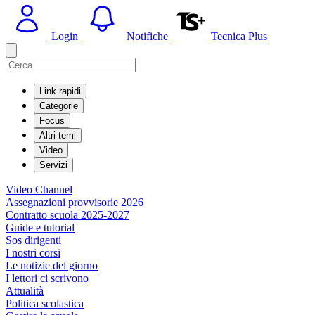
Login
Notifiche
Tecnica Plus
Link rapidi
Categorie
Focus
Altri temi
Video
Servizi
Video Channel
Assegnazioni provvisorie 2026
Contratto scuola 2025-2027
Guide e tutorial
Sos dirigenti
I nostri corsi
Le notizie del giorno
I lettori ci scrivono
Attualità
Politica scolastica