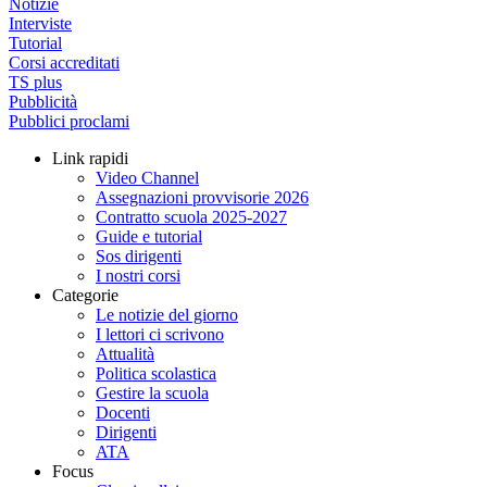
Notizie
Interviste
Tutorial
Corsi accreditati
TS plus
Pubblicità
Pubblici proclami
Link rapidi
Video Channel
Assegnazioni provvisorie 2026
Contratto scuola 2025-2027
Guide e tutorial
Sos dirigenti
I nostri corsi
Categorie
Le notizie del giorno
I lettori ci scrivono
Attualità
Politica scolastica
Gestire la scuola
Docenti
Dirigenti
ATA
Focus