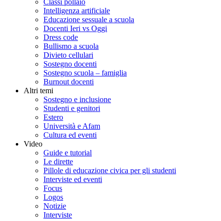
Classi pollaio
Intelligenza artificiale
Educazione sessuale a scuola
Docenti Ieri vs Oggi
Dress code
Bullismo a scuola
Divieto cellulari
Sostegno docenti
Sostegno scuola – famiglia
Burnout docenti
Altri temi
Sostegno e inclusione
Studenti e genitori
Estero
Università e Afam
Cultura ed eventi
Video
Guide e tutorial
Le dirette
Pillole di educazione civica per gli studenti
Interviste ed eventi
Focus
Logos
Notizie
Interviste