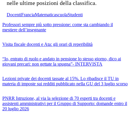
nelle ultime posizioni della classifica.
Docenti
Francia
Matematica
scuola
Studenti
Professori sempre più sotto pressione: come sta cambiando il
mestiere dell’insegnante
Visita fiscale docenti e Ata: gli orari di reperibilità
“Io, entrato di ruolo e andato in pensione lo stesso giorno, dico ai
giovani precari: non gettate la spugna”- INTERVISTA
Lezioni private dei docenti tassate al 15%. Lo ribadisce il TU in
materia di imposte sui redditi pubblicato nella GU del 3 luglio scorso
PNRR Istruzione, al via la selezione di 70 esperti tra docenti e
assistenti amministrativi per il Gruppo di Supporto: domande entro il
20 luglio 2026