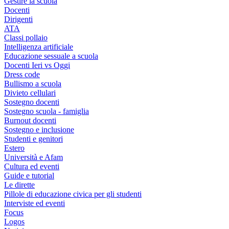
Gestire la scuola
Docenti
Dirigenti
ATA
Classi pollaio
Intelligenza artificiale
Educazione sessuale a scuola
Docenti Ieri vs Oggi
Dress code
Bullismo a scuola
Divieto cellulari
Sostegno docenti
Sostegno scuola - famiglia
Burnout docenti
Sostegno e inclusione
Studenti e genitori
Estero
Università e Afam
Cultura ed eventi
Guide e tutorial
Le dirette
Pillole di educazione civica per gli studenti
Interviste ed eventi
Focus
Logos