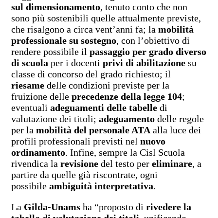
sul
dimensionamento
, tenuto conto che non
sono più sostenibili quelle attualmente previste,
che risalgono a circa vent’anni fa; la
mobilità
professionale su sostegno
, con l’obiettivo di
rendere possibile il
passaggio per grado diverso
di scuola
per i docenti
privi di abilitazione
su
classe di concorso del grado richiesto; il
riesame
delle condizioni previste per la
fruizione delle
precedenze della legge 104
;
eventuali
adeguamenti delle tabelle
di
valutazione dei titoli;
adeguamento
delle regole
per la
mobilità del personale ATA
alla luce dei
profili professionali previsti nel
nuovo
ordinamento
. Infine, sempre la Cisl Scuola
rivendica la
revisione
del testo per
eliminare
, a
partire da quelle già riscontrate, ogni
possibile
ambiguità interpretativa
.
La
Gilda-Unams
ha “proposto di
rivedere la
tabella di valutazione dei titoli
, unificando