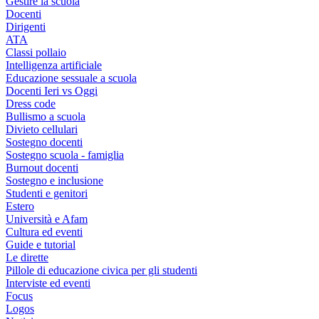
Gestire la scuola
Docenti
Dirigenti
ATA
Classi pollaio
Intelligenza artificiale
Educazione sessuale a scuola
Docenti Ieri vs Oggi
Dress code
Bullismo a scuola
Divieto cellulari
Sostegno docenti
Sostegno scuola - famiglia
Burnout docenti
Sostegno e inclusione
Studenti e genitori
Estero
Università e Afam
Cultura ed eventi
Guide e tutorial
Le dirette
Pillole di educazione civica per gli studenti
Interviste ed eventi
Focus
Logos