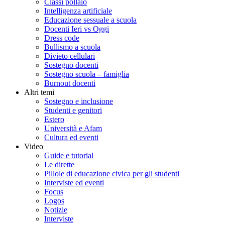
Classi pollaio
Intelligenza artificiale
Educazione sessuale a scuola
Docenti Ieri vs Oggi
Dress code
Bullismo a scuola
Divieto cellulari
Sostegno docenti
Sostegno scuola – famiglia
Burnout docenti
Altri temi
Sostegno e inclusione
Studenti e genitori
Estero
Università e Afam
Cultura ed eventi
Video
Guide e tutorial
Le dirette
Pillole di educazione civica per gli studenti
Interviste ed eventi
Focus
Logos
Notizie
Interviste