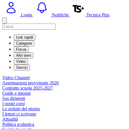
Login
Notifiche
Tecnica Plus
Link rapidi
Categorie
Focus
Altri temi
Video
Servizi
Video Channel
Assegnazioni provvisorie 2026
Contratto scuola 2025-2027
Guide e tutorial
Sos dirigenti
I nostri corsi
Le notizie del giorno
I lettori ci scrivono
Attualità
Politica scolastica