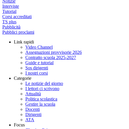
Notizie
Interviste
Tutorial
Corsi accreditati
TS plus
Pubblicità
Pubblici proclami
Link rapidi
Video Channel
Assegnazioni provvisorie 2026
Contratto scuola 2025-2027
Guide e tutorial
Sos dirigenti
I nostri corsi
Categorie
Le notizie del giorno
I lettori ci scrivono
Attualità
Politica scolastica
Gestire la scuola
Docenti
Dirigenti
ATA
Focus