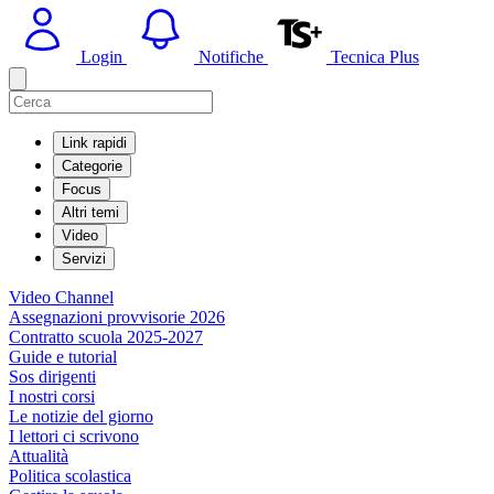
Login
Notifiche
Tecnica Plus
Link rapidi
Categorie
Focus
Altri temi
Video
Servizi
Video Channel
Assegnazioni provvisorie 2026
Contratto scuola 2025-2027
Guide e tutorial
Sos dirigenti
I nostri corsi
Le notizie del giorno
I lettori ci scrivono
Attualità
Politica scolastica