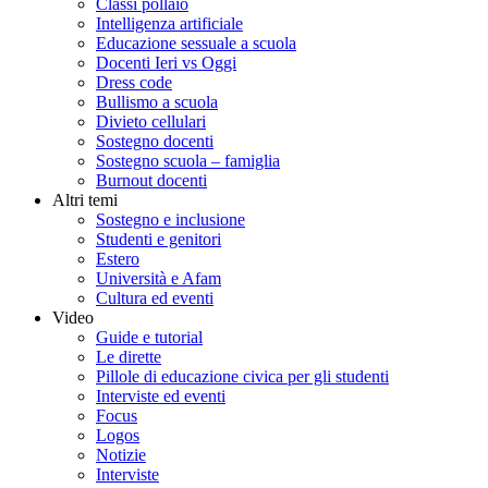
Classi pollaio
Intelligenza artificiale
Educazione sessuale a scuola
Docenti Ieri vs Oggi
Dress code
Bullismo a scuola
Divieto cellulari
Sostegno docenti
Sostegno scuola – famiglia
Burnout docenti
Altri temi
Sostegno e inclusione
Studenti e genitori
Estero
Università e Afam
Cultura ed eventi
Video
Guide e tutorial
Le dirette
Pillole di educazione civica per gli studenti
Interviste ed eventi
Focus
Logos
Notizie
Interviste