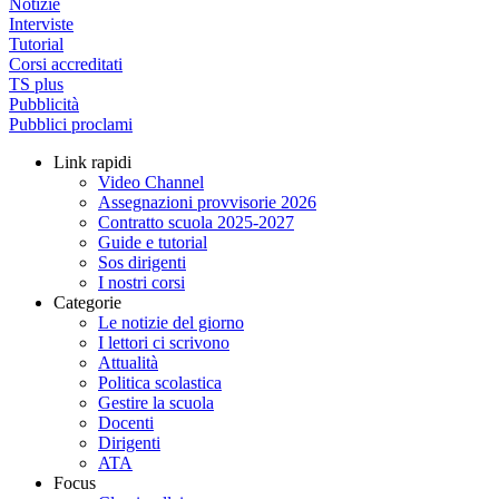
Notizie
Interviste
Tutorial
Corsi accreditati
TS plus
Pubblicità
Pubblici proclami
Link rapidi
Video Channel
Assegnazioni provvisorie 2026
Contratto scuola 2025-2027
Guide e tutorial
Sos dirigenti
I nostri corsi
Categorie
Le notizie del giorno
I lettori ci scrivono
Attualità
Politica scolastica
Gestire la scuola
Docenti
Dirigenti
ATA
Focus