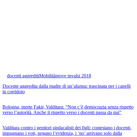
docenti aggrediti
Mobilità
prove invalsi 2018
Docente aggredita dalla madre di un’alunna: trascinata per i capelli
in corridoio
Bologna, morte Fakir, Valditara: “Non c’è democrazia senza rispetto
verso l’autorità. Anche il rispetto verso i docenti passa da qui”
Valditara contro i genitori sindacalisti dei figli: contestano i docenti,
impugnano i voti, negano l’evidenza, i ‘no’ arrivano solo dalla