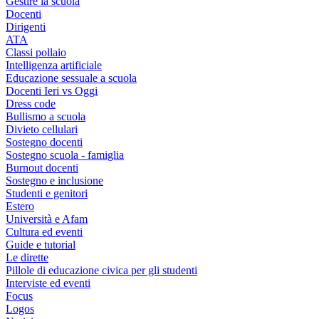
Gestire la scuola
Docenti
Dirigenti
ATA
Classi pollaio
Intelligenza artificiale
Educazione sessuale a scuola
Docenti Ieri vs Oggi
Dress code
Bullismo a scuola
Divieto cellulari
Sostegno docenti
Sostegno scuola - famiglia
Burnout docenti
Sostegno e inclusione
Studenti e genitori
Estero
Università e Afam
Cultura ed eventi
Guide e tutorial
Le dirette
Pillole di educazione civica per gli studenti
Interviste ed eventi
Focus
Logos