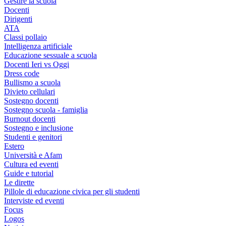
Gestire la scuola
Docenti
Dirigenti
ATA
Classi pollaio
Intelligenza artificiale
Educazione sessuale a scuola
Docenti Ieri vs Oggi
Dress code
Bullismo a scuola
Divieto cellulari
Sostegno docenti
Sostegno scuola - famiglia
Burnout docenti
Sostegno e inclusione
Studenti e genitori
Estero
Università e Afam
Cultura ed eventi
Guide e tutorial
Le dirette
Pillole di educazione civica per gli studenti
Interviste ed eventi
Focus
Logos