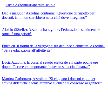
Lucia Azzolina
Riapertura scuole
Dad a maggio? Azzolina contraria: “Questione di rispetto per i
docenti, tanti non starebbero nella città dove insegnano”
Aloisio (5Stelle): Azzolina ha ragione, l’educazione sentimentale
ormai è una priorità
Phica.eu, il forum della vergogna: tra denunce e chiusura. Azzolina:
“Serve educazione all’affettività”
Lucia Azzolina, la corsa al seggio elettorale e il parto poche ore
dopo: “Per me era importante il quesito sulla cittadinanza”
Martina Carbonaro, Azzolina: “Si elogiano i docenti e poi per
attività didattiche a tema affettivo si chiede il consenso ai genitori”