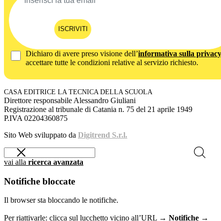
ISCRIVITI
Dichiaro di avere preso visione dell’
informativa sulla privac
accettare tutte le condizioni relative al servizio richiesto.
CASA EDITRICE LA TECNICA DELLA SCUOLA
Direttore responsabile Alessandro Giuliani
Registrazione al tribunale di Catania n. 75 del 21 aprile 1949
P.IVA 02204360875
Sito Web sviluppato da
Digitrend S.r.l.
vai alla
ricerca avanzata
Notifiche bloccate
Il browser sta bloccando le notifiche.
Per riattivarle: clicca sul lucchetto vicino all’URL →
Notifiche →