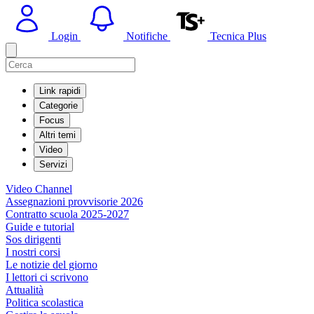
Login
Notifiche
Tecnica Plus
Link rapidi
Categorie
Focus
Altri temi
Video
Servizi
Video Channel
Assegnazioni provvisorie 2026
Contratto scuola 2025-2027
Guide e tutorial
Sos dirigenti
I nostri corsi
Le notizie del giorno
I lettori ci scrivono
Attualità
Politica scolastica