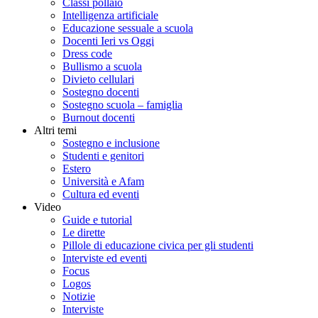
Classi pollaio
Intelligenza artificiale
Educazione sessuale a scuola
Docenti Ieri vs Oggi
Dress code
Bullismo a scuola
Divieto cellulari
Sostegno docenti
Sostegno scuola – famiglia
Burnout docenti
Altri temi
Sostegno e inclusione
Studenti e genitori
Estero
Università e Afam
Cultura ed eventi
Video
Guide e tutorial
Le dirette
Pillole di educazione civica per gli studenti
Interviste ed eventi
Focus
Logos
Notizie
Interviste