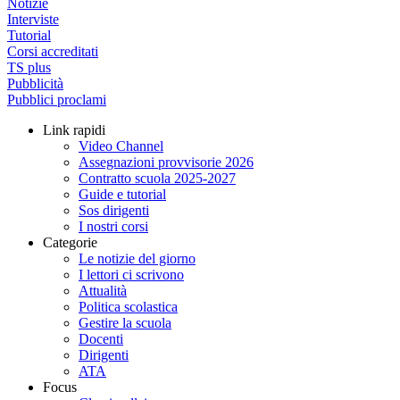
Notizie
Interviste
Tutorial
Corsi accreditati
TS plus
Pubblicità
Pubblici proclami
Link rapidi
Video Channel
Assegnazioni provvisorie 2026
Contratto scuola 2025-2027
Guide e tutorial
Sos dirigenti
I nostri corsi
Categorie
Le notizie del giorno
I lettori ci scrivono
Attualità
Politica scolastica
Gestire la scuola
Docenti
Dirigenti
ATA
Focus