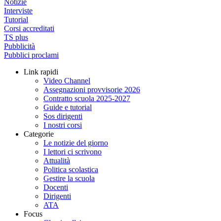
Notizie
Interviste
Tutorial
Corsi accreditati
TS plus
Pubblicità
Pubblici proclami
Link rapidi
Video Channel
Assegnazioni provvisorie 2026
Contratto scuola 2025-2027
Guide e tutorial
Sos dirigenti
I nostri corsi
Categorie
Le notizie del giorno
I lettori ci scrivono
Attualità
Politica scolastica
Gestire la scuola
Docenti
Dirigenti
ATA
Focus