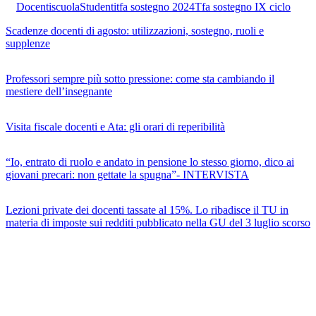
Docenti
scuola
Studenti
tfa sostegno 2024
Tfa sostegno IX ciclo
Scadenze docenti di agosto: utilizzazioni, sostegno, ruoli e
supplenze
Professori sempre più sotto pressione: come sta cambiando il
mestiere dell’insegnante
Visita fiscale docenti e Ata: gli orari di reperibilità
“Io, entrato di ruolo e andato in pensione lo stesso giorno, dico ai
giovani precari: non gettate la spugna”- INTERVISTA
Lezioni private dei docenti tassate al 15%. Lo ribadisce il TU in
materia di imposte sui redditi pubblicato nella GU del 3 luglio scorso