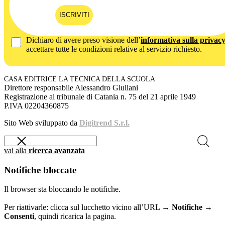
ISCRIVITI
Dichiaro di avere preso visione dell’
informativa sulla privac
accettare tutte le condizioni relative al servizio richiesto.
CASA EDITRICE LA TECNICA DELLA SCUOLA
Direttore responsabile Alessandro Giuliani
Registrazione al tribunale di Catania n. 75 del 21 aprile 1949
P.IVA 02204360875
Sito Web sviluppato da
Digitrend S.r.l.
vai alla
ricerca avanzata
Notifiche bloccate
Il browser sta bloccando le notifiche.
Per riattivarle: clicca sul lucchetto vicino all’URL →
Notifiche →
Consenti
, quindi ricarica la pagina.