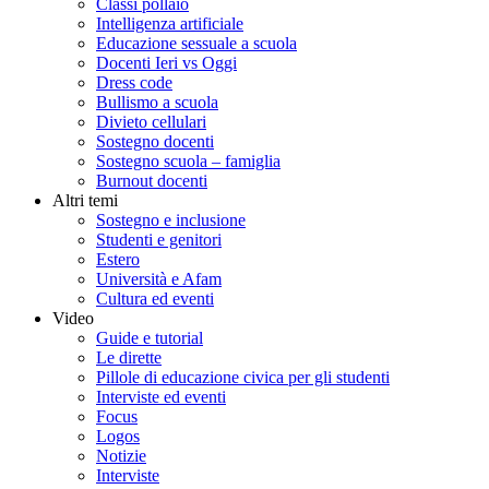
Classi pollaio
Intelligenza artificiale
Educazione sessuale a scuola
Docenti Ieri vs Oggi
Dress code
Bullismo a scuola
Divieto cellulari
Sostegno docenti
Sostegno scuola – famiglia
Burnout docenti
Altri temi
Sostegno e inclusione
Studenti e genitori
Estero
Università e Afam
Cultura ed eventi
Video
Guide e tutorial
Le dirette
Pillole di educazione civica per gli studenti
Interviste ed eventi
Focus
Logos
Notizie
Interviste