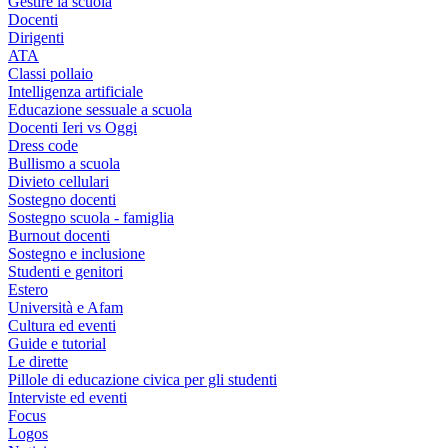
Gestire la scuola
Docenti
Dirigenti
ATA
Classi pollaio
Intelligenza artificiale
Educazione sessuale a scuola
Docenti Ieri vs Oggi
Dress code
Bullismo a scuola
Divieto cellulari
Sostegno docenti
Sostegno scuola - famiglia
Burnout docenti
Sostegno e inclusione
Studenti e genitori
Estero
Università e Afam
Cultura ed eventi
Guide e tutorial
Le dirette
Pillole di educazione civica per gli studenti
Interviste ed eventi
Focus
Logos