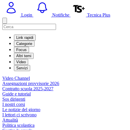
Login
Notifiche
Tecnica Plus
Link rapidi
Categorie
Focus
Altri temi
Video
Servizi
Video Channel
Assegnazioni provvisorie 2026
Contratto scuola 2025-2027
Guide e tutorial
Sos dirigenti
I nostri corsi
Le notizie del giorno
I lettori ci scrivono
Attualità
Politica scolastica