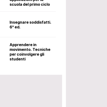
scuola del primo ciclo
Il latino alle me
metodo Ørberg.
Insegnare soddisfatti.
6ª ed.
Accoglienza: i
utili per avviar
Apprendere in
scolastico. 5ª 
movimento. Tecniche
per coinvolgere gli
studenti