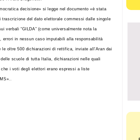
democratica decisione» si legge nel documento «è stata
di trascrizione del dato elettorale commessi dalle singole
 sui verbali “GILDA” (come universalmente nota la
rrori in nessun caso imputabili alla responsabilità
le oltre 500 dichiarazioni di rettifica, inviate all’Aran dai
elle scuole di tutta Italia, dichiarazioni nelle quali
e i voti degli elettori erano espressi a liste
AMS»..