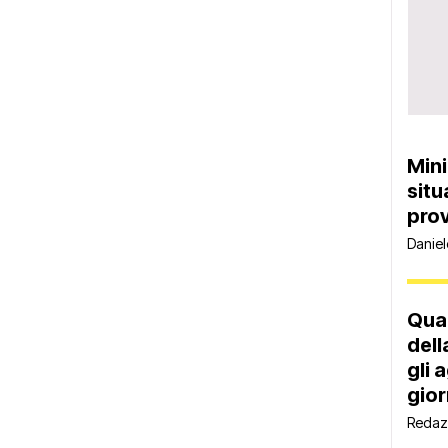
Mini
situ
prov
Daniel
Quan
dell
gli 
gior
Redaz