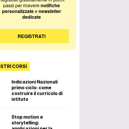
passi per ricevere
notifiche
personalizzate
e
newsletter
dedicate
REGISTRATI
OSTRI CORSI
Indicazioni Nazionali
primo ciclo: come
Incontri con lo
costruire il curricolo di
istituto
Diritti e doveri 
Stop motion e
docente. 3ª ed
storytelling:
applicazioni per la