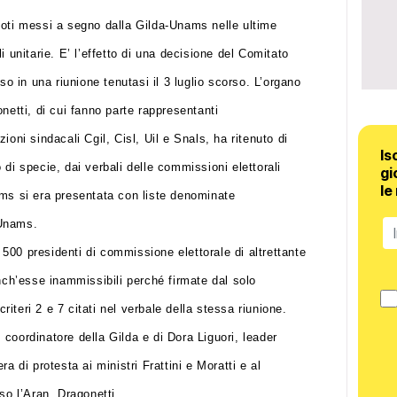
voti messi a segno dalla Gilda-Unams nelle ultime
 unitarie. E’ l’effetto di una decisione del Comitato
so in una riunione tenutasi il 3 luglio scorso. L’organo
netti, di cui fanno parte rappresentanti
ioni sindacali Cgil, Cisl, Uil e Snals, ha ritenuto di
Is
di specie, dai verbali delle commissioni elettorali
gi
le
ams si era presentata con liste denominate
-Unams.
a 500 presidenti di commissione elettorale di altrettante
anch’esse inammissibili perché firmate dal solo
criteri 2 e 7 citati nel verbale della stessa riunione.
coordinatore della Gilda e di Dora Liguori, leader
a di protesta ai ministri Frattini e Moratti e al
so l’Aran, Dragonetti.