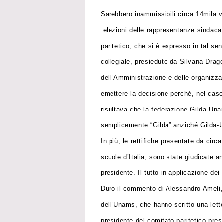
Sarebbero inammissibili circa 14mila 
elezioni delle rappresentanze sindacali
paritetico, che si è espresso in tal sen
collegiale, presieduto da Silvana Drago
dell’Amministrazione e delle organizzaz
emettere la decisione perché, nel caso 
risultava che la federazione Gilda-Un
semplicemente “Gilda” anziché Gilda
In più, le rettifiche presentate da circ
scuole d’Italia, sono state giudicate 
presidente. Il tutto in applicazione dei 
Duro il commento di Alessandro Ameli, 
dell’Unams, che hanno scritto una letter
presidente del comitato paritetico pres