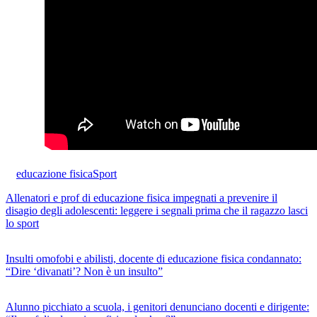
educazione fisica
Sport
Allenatori e prof di educazione fisica impegnati a prevenire il
disagio degli adolescenti: leggere i segnali prima che il ragazzo lasci
lo sport
Insulti omofobi e abilisti, docente di educazione fisica condannato:
“Dire ‘divanati’? Non è un insulto”
Alunno picchiato a scuola, i genitori denunciano docenti e dirigente: