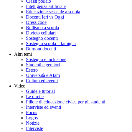
Classi pollaio
Intelligenza artificiale
Educazione sessuale a scuola
Docenti Ieri vs Oggi
Dress code
Bullismo a scuola
Divieto cellulari
Sostegno docenti
Sostegno scuola – famiglia
Burnout docenti
Altri temi
Sostegno e inclusione
Studenti e genitori
Estero
Università e Afam
Cultura ed eventi
Video
Guide e tutorial
Le dirette
Pillole di educazione civica per gli studenti
Interviste ed eventi
Focus
Logos
Notizie
Interviste