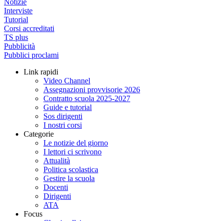
Notizie
Interviste
Tutorial
Corsi accreditati
TS plus
Pubblicità
Pubblici proclami
Link rapidi
Video Channel
Assegnazioni provvisorie 2026
Contratto scuola 2025-2027
Guide e tutorial
Sos dirigenti
I nostri corsi
Categorie
Le notizie del giorno
I lettori ci scrivono
Attualità
Politica scolastica
Gestire la scuola
Docenti
Dirigenti
ATA
Focus