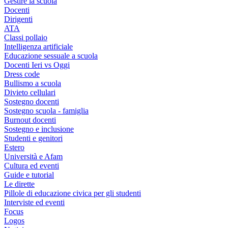
Gestire la scuola
Docenti
Dirigenti
ATA
Classi pollaio
Intelligenza artificiale
Educazione sessuale a scuola
Docenti Ieri vs Oggi
Dress code
Bullismo a scuola
Divieto cellulari
Sostegno docenti
Sostegno scuola - famiglia
Burnout docenti
Sostegno e inclusione
Studenti e genitori
Estero
Università e Afam
Cultura ed eventi
Guide e tutorial
Le dirette
Pillole di educazione civica per gli studenti
Interviste ed eventi
Focus
Logos