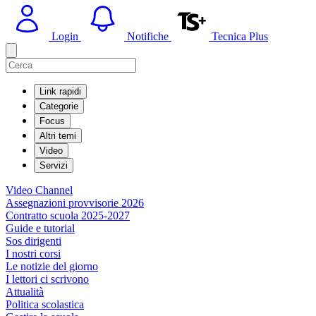
Login
Notifiche
Tecnica Plus
Link rapidi
Categorie
Focus
Altri temi
Video
Servizi
Video Channel
Assegnazioni provvisorie 2026
Contratto scuola 2025-2027
Guide e tutorial
Sos dirigenti
I nostri corsi
Le notizie del giorno
I lettori ci scrivono
Attualità
Politica scolastica