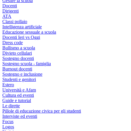
Gestire la scuola
Docenti
Dirigenti
ATA
Classi pollaio
Intelligenza artificiale
Educazione sessuale a scuola
Docenti Ieri vs Oggi
Dress code
Bullismo a scuola
Divieto cellulari
Sostegno docenti
Sostegno scuola - famiglia
Burnout docenti
Sostegno e inclusione
Studenti e genitori
Estero
Università e Afam
Cultura ed eventi
Guide e tutorial
Le dirette
Pillole di educazione civica per gli studenti
Interviste ed eventi
Focus
Logos