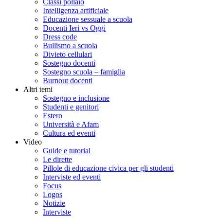
Classi pollaio
Intelligenza artificiale
Educazione sessuale a scuola
Docenti Ieri vs Oggi
Dress code
Bullismo a scuola
Divieto cellulari
Sostegno docenti
Sostegno scuola – famiglia
Burnout docenti
Altri temi
Sostegno e inclusione
Studenti e genitori
Estero
Università e Afam
Cultura ed eventi
Video
Guide e tutorial
Le dirette
Pillole di educazione civica per gli studenti
Interviste ed eventi
Focus
Logos
Notizie
Interviste