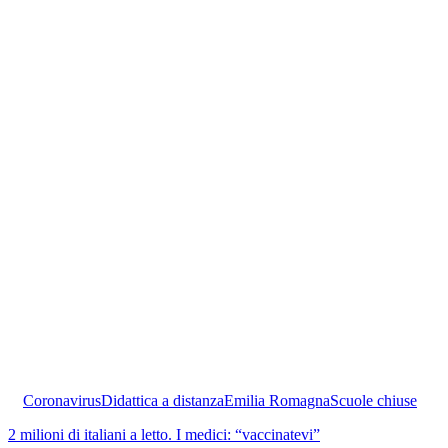
Coronavirus
Didattica a distanza
Emilia Romagna
Scuole chiuse
2 milioni di italiani a letto. I medici: “vaccinatevi”