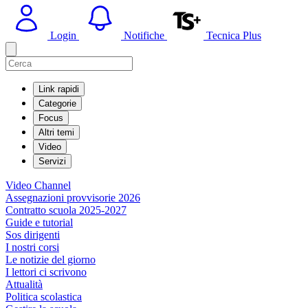
Login
Notifiche
Tecnica Plus
Link rapidi
Categorie
Focus
Altri temi
Video
Servizi
Video Channel
Assegnazioni provvisorie 2026
Contratto scuola 2025-2027
Guide e tutorial
Sos dirigenti
I nostri corsi
Le notizie del giorno
I lettori ci scrivono
Attualità
Politica scolastica