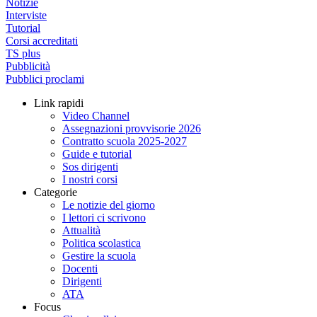
Notizie
Interviste
Tutorial
Corsi accreditati
TS plus
Pubblicità
Pubblici proclami
Link rapidi
Video Channel
Assegnazioni provvisorie 2026
Contratto scuola 2025-2027
Guide e tutorial
Sos dirigenti
I nostri corsi
Categorie
Le notizie del giorno
I lettori ci scrivono
Attualità
Politica scolastica
Gestire la scuola
Docenti
Dirigenti
ATA
Focus