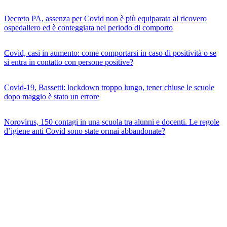
Decreto PA, assenza per Covid non è più equiparata al ricovero
ospedaliero ed è conteggiata nel periodo di comporto
Covid, casi in aumento: come comportarsi in caso di positività o se
si entra in contatto con persone positive?
Covid-19, Bassetti: lockdown troppo lungo, tener chiuse le scuole
dopo maggio è stato un errore
Norovirus, 150 contagi in una scuola tra alunni e docenti. Le regole
d’igiene anti Covid sono state ormai abbandonate?