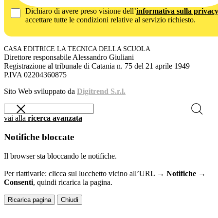
Dichiaro di avere preso visione dell’
informativa sulla privac
accettare tutte le condizioni relative al servizio richiesto.
CASA EDITRICE LA TECNICA DELLA SCUOLA
Direttore responsabile Alessandro Giuliani
Registrazione al tribunale di Catania n. 75 del 21 aprile 1949
P.IVA 02204360875
Sito Web sviluppato da
Digitrend S.r.l.
vai alla
ricerca avanzata
Notifiche bloccate
Il browser sta bloccando le notifiche.
Per riattivarle: clicca sul lucchetto vicino all’URL →
Notifiche →
Consenti
, quindi ricarica la pagina.
Ricarica pagina
Chiudi