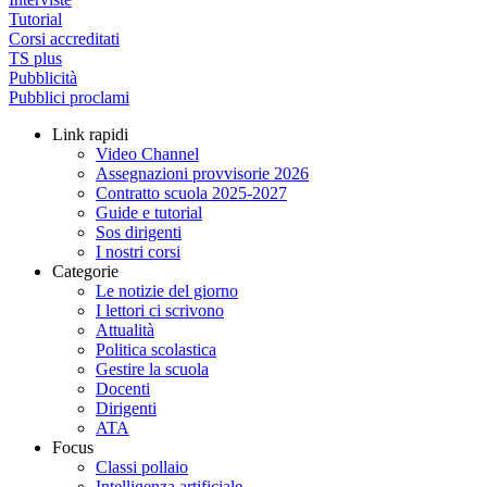
Tutorial
Corsi accreditati
TS plus
Pubblicità
Pubblici proclami
Link rapidi
Video Channel
Assegnazioni provvisorie 2026
Contratto scuola 2025-2027
Guide e tutorial
Sos dirigenti
I nostri corsi
Categorie
Le notizie del giorno
I lettori ci scrivono
Attualità
Politica scolastica
Gestire la scuola
Docenti
Dirigenti
ATA
Focus
Classi pollaio
Intelligenza artificiale