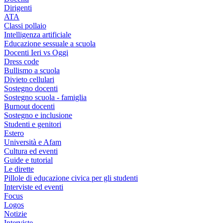
Dirigenti
ATA
Classi pollaio
Intelligenza artificiale
Educazione sessuale a scuola
Docenti Ieri vs Oggi
Dress code
Bullismo a scuola
Divieto cellulari
Sostegno docenti
Sostegno scuola - famiglia
Burnout docenti
Sostegno e inclusione
Studenti e genitori
Estero
Università e Afam
Cultura ed eventi
Guide e tutorial
Le dirette
Pillole di educazione civica per gli studenti
Interviste ed eventi
Focus
Logos
Notizie
Interviste