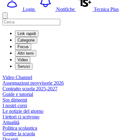
Login
Notifiche
Tecnica Plus
Link rapidi
Categorie
Focus
Altri temi
Video
Servizi
Video Channel
Assegnazioni provvisorie 2026
Contratto scuola 2025-2027
Guide e tutorial
Sos dirigenti
I nostri corsi
Le notizie del giorno
I lettori ci scrivono
Attualità
Politica scolastica
Gestire la scuola
Docenti