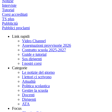
Notizie
Interviste
Tutorial
Corsi accreditati
TS plus
Pubblicità
Pubblici proclami
Link rapidi
Video Channel
Assegnazioni provvisorie 2026
Contratto scuola 2025-2027
Guide e tutorial
Sos dirigenti
I nostri corsi
Categorie
Le notizie del giorno
I lettori ci scrivono
Attualità
Politica scolastica
Gestire la scuola
Docenti
Dirigenti
ATA
Focus