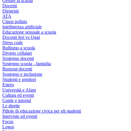
Gestire la scuola
Docenti
Dirigenti
ATA
Classi pollaio
Intelligenza artificiale
Educazione sessuale a scuola
Docenti Ieri vs Oggi
Dress code
Bullismo a scuola
Divieto cellulari
Sostegno docenti
Sostegno scuola - famiglia
Burnout docenti
Sostegno e inclusione
Studenti e genitori
Estero
Università e Afam
Cultura ed eventi
Guide e tutorial
Le dirette
Pillole di educazione civica per gli studenti
Interviste ed eventi
Focus
Logos