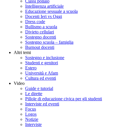
Classi pollaio
Intelligenza artificiale
Educazione sessuale a scuola
Docenti Ieri vs Oggi
Dress code
Bullismo a scuola
Divieto cellulari
Sostegno docenti
Sostegno scuola – famiglia
Burnout docenti
Altri temi
Sostegno e inclusione
Studenti e genitori
Estero
Università e Afam
Cultura ed eventi
Video
Guide e tutorial
Le dirette
Pillole di educazione civica per gli studenti
Interviste ed eventi
Focus
Logos
Notizie
Interviste