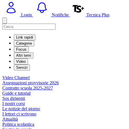
Login
Notifiche
Tecnica Plus
Link rapidi
Categorie
Focus
Altri temi
Video
Servizi
Video Channel
Assegnazioni provvisorie 2026
Contratto scuola 2025-2027
Guide e tutorial
Sos dirigenti
I nostri corsi
Le notizie del giorno
I lettori ci scrivono
Attualità
Politica scolastica