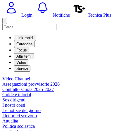
Login
Notifiche
Tecnica Plus
Link rapidi
Categorie
Focus
Altri temi
Video
Servizi
Video Channel
Assegnazioni provvisorie 2026
Contratto scuola 2025-2027
Guide e tutorial
Sos dirigenti
I nostri corsi
Le notizie del giorno
I lettori ci scrivono
Attualità
Politica scolastica