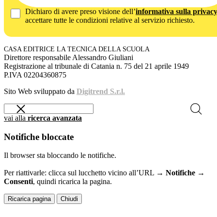
Dichiaro di avere preso visione dell’
informativa sulla privac
accettare tutte le condizioni relative al servizio richiesto.
CASA EDITRICE LA TECNICA DELLA SCUOLA
Direttore responsabile Alessandro Giuliani
Registrazione al tribunale di Catania n. 75 del 21 aprile 1949
P.IVA 02204360875
Sito Web sviluppato da
Digitrend S.r.l.
vai alla
ricerca avanzata
Notifiche bloccate
Il browser sta bloccando le notifiche.
Per riattivarle: clicca sul lucchetto vicino all’URL →
Notifiche →
Consenti
, quindi ricarica la pagina.
Ricarica pagina
Chiudi