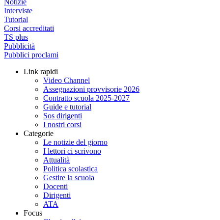
Notizie
Interviste
Tutorial
Corsi accreditati
TS plus
Pubblicità
Pubblici proclami
Link rapidi
Video Channel
Assegnazioni provvisorie 2026
Contratto scuola 2025-2027
Guide e tutorial
Sos dirigenti
I nostri corsi
Categorie
Le notizie del giorno
I lettori ci scrivono
Attualità
Politica scolastica
Gestire la scuola
Docenti
Dirigenti
ATA
Focus