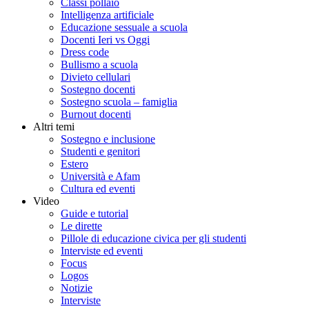
Classi pollaio
Intelligenza artificiale
Educazione sessuale a scuola
Docenti Ieri vs Oggi
Dress code
Bullismo a scuola
Divieto cellulari
Sostegno docenti
Sostegno scuola – famiglia
Burnout docenti
Altri temi
Sostegno e inclusione
Studenti e genitori
Estero
Università e Afam
Cultura ed eventi
Video
Guide e tutorial
Le dirette
Pillole di educazione civica per gli studenti
Interviste ed eventi
Focus
Logos
Notizie
Interviste