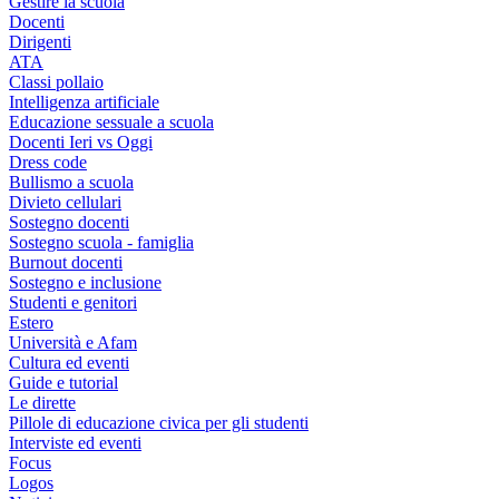
Gestire la scuola
Docenti
Dirigenti
ATA
Classi pollaio
Intelligenza artificiale
Educazione sessuale a scuola
Docenti Ieri vs Oggi
Dress code
Bullismo a scuola
Divieto cellulari
Sostegno docenti
Sostegno scuola - famiglia
Burnout docenti
Sostegno e inclusione
Studenti e genitori
Estero
Università e Afam
Cultura ed eventi
Guide e tutorial
Le dirette
Pillole di educazione civica per gli studenti
Interviste ed eventi
Focus
Logos