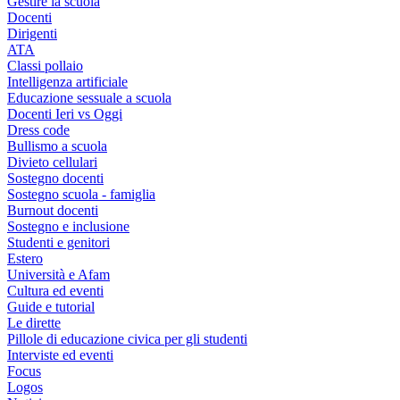
Gestire la scuola
Docenti
Dirigenti
ATA
Classi pollaio
Intelligenza artificiale
Educazione sessuale a scuola
Docenti Ieri vs Oggi
Dress code
Bullismo a scuola
Divieto cellulari
Sostegno docenti
Sostegno scuola - famiglia
Burnout docenti
Sostegno e inclusione
Studenti e genitori
Estero
Università e Afam
Cultura ed eventi
Guide e tutorial
Le dirette
Pillole di educazione civica per gli studenti
Interviste ed eventi
Focus
Logos