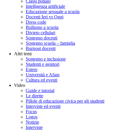
Classi pollaio
Intelligenza artificiale
Educazione sessuale a scuola
Docenti Ieri vs Oggi
Dress code
Bullismo a scuola
Divieto cellulari
Sostegno docenti
Sostegno scuola – famiglia
Burnout docenti
Altri temi
Sostegno e inclusione
Studenti e genitori
Estero
Università e Afam
Cultura ed eventi
Video
Guide e tutorial
Le dirette
Pillole di educazione civica per gli studenti
Interviste ed eventi
Focus
Logos
Notizie
Interviste