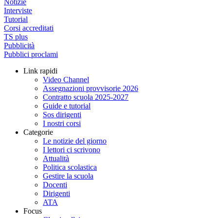
Notizie
Interviste
Tutorial
Corsi accreditati
TS plus
Pubblicità
Pubblici proclami
Link rapidi
Video Channel
Assegnazioni provvisorie 2026
Contratto scuola 2025-2027
Guide e tutorial
Sos dirigenti
I nostri corsi
Categorie
Le notizie del giorno
I lettori ci scrivono
Attualità
Politica scolastica
Gestire la scuola
Docenti
Dirigenti
ATA
Focus