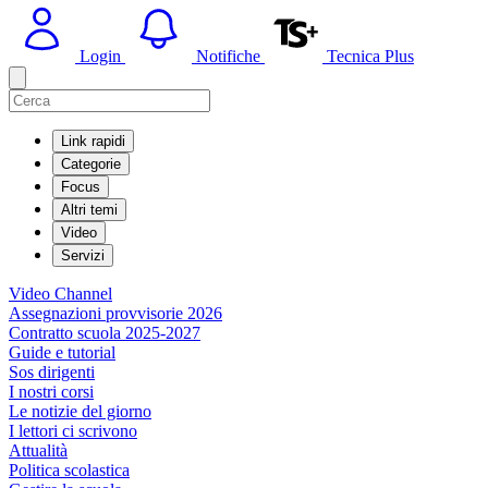
Login
Notifiche
Tecnica Plus
Link rapidi
Categorie
Focus
Altri temi
Video
Servizi
Video Channel
Assegnazioni provvisorie 2026
Contratto scuola 2025-2027
Guide e tutorial
Sos dirigenti
I nostri corsi
Le notizie del giorno
I lettori ci scrivono
Attualità
Politica scolastica