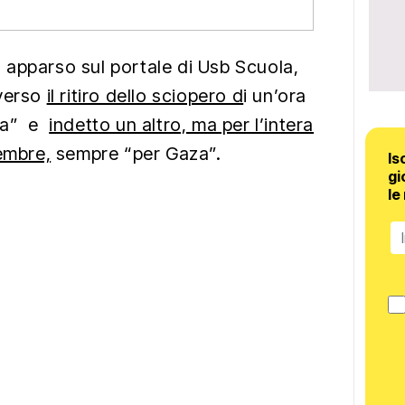
apparso sul portale di Usb Scuola,
 verso
il ritiro dello sciopero d
i un’ora
aza” e
indetto un altro, ma per l’intera
embre,
sempre “per Gaza”.
Is
gi
le