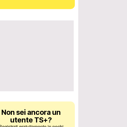
Non sei ancora un
utente TS+
?
Registrati gratuitamente in pochi