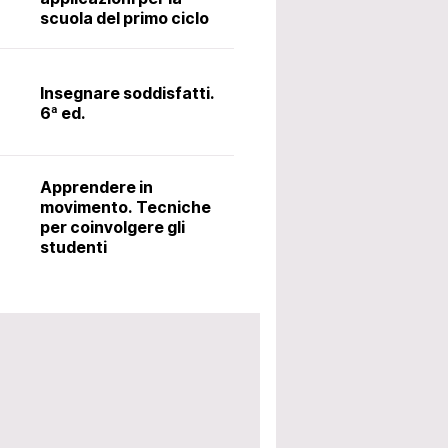
scuola del primo ciclo
Il latino alle me
metodo Ørberg.
te scrive lettera su Gaza agli alunni, arrivano gli ispettor
Insegnare soddisfatti.
6ª ed.
e: “Commosso dall’affetto arrivato”, il caso in Parlament
Accoglienza: i
utili per avviar
Apprendere in
scolastico. 5ª 
movimento. Tecniche
per coinvolgere gli
studenti