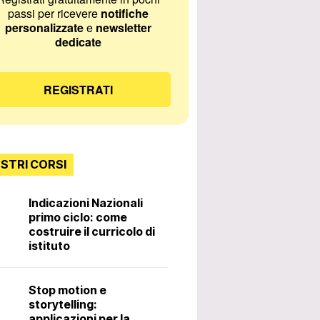
passi per ricevere
notifiche
personalizzate
e
newsletter
dedicate
REGISTRATI
OSTRI CORSI
Indicazioni Nazionali
primo ciclo: come
Incontri con lo
costruire il curricolo di
istituto
Diritti e doveri 
Stop motion e
docente. 3ª ed
storytelling:
applicazioni per la