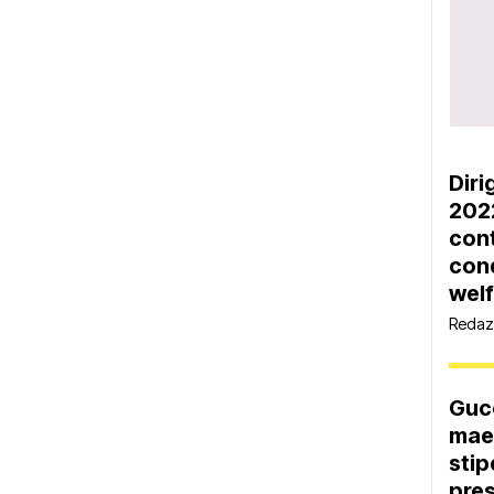
Diri
2022
cont
cond
welf
Redaz
Gucc
mae
stip
pres