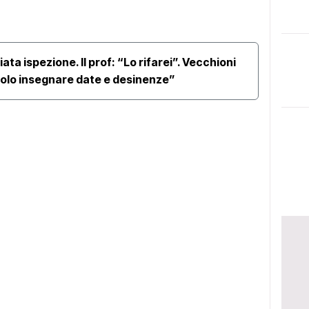
ata ispezione. Il prof: “Lo rifarei”. Vecchioni
Docen
solo insegnare date e desinenze”
parol