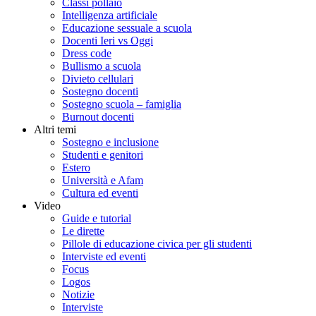
Classi pollaio
Intelligenza artificiale
Educazione sessuale a scuola
Docenti Ieri vs Oggi
Dress code
Bullismo a scuola
Divieto cellulari
Sostegno docenti
Sostegno scuola – famiglia
Burnout docenti
Altri temi
Sostegno e inclusione
Studenti e genitori
Estero
Università e Afam
Cultura ed eventi
Video
Guide e tutorial
Le dirette
Pillole di educazione civica per gli studenti
Interviste ed eventi
Focus
Logos
Notizie
Interviste