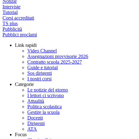
Notizie
Interviste
Tutorial
Corsi accreditati
TS plus
Pubblicità
Pubblici proclami
Link rapidi
Video Channel
Assegnazioni provvisorie 2026
Contratto scuola 2025-2027
Guide e tutorial
Sos dirigenti
I nostri corsi
Categorie
Le notizie del giorno
I lettori ci scrivono
Attualità
Politica scolastica
Gestire la scuola
Docenti
Dirigenti
ATA
Focus