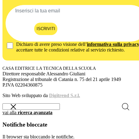
ISCRIVITI
Dichiaro di avere preso visione dell’
informativa sulla privac
accettare tutte le condizioni relative al servizio richiesto.
CASA EDITRICE LA TECNICA DELLA SCUOLA
Direttore responsabile Alessandro Giuliani
Registrazione al tribunale di Catania n. 75 del 21 aprile 1949
P.IVA 02204360875
Sito Web sviluppato da
Digitrend S.r.l.
vai alla
ricerca avanzata
Notifiche bloccate
Il browser sta bloccando le notifiche.