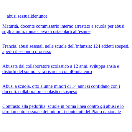
abusi sessuali
denunce
Maturità, docente commissario interno arrestato a scuola per abusi
sugli alunni: minacciava di ostacolarli all’esame
Francia, abusi sessuali nelle scuole dell’infanzia: 124 addetti sospesi,
aperto il secondo processo
Abusata dal collaboratore scolastico a 12 anni, sviluppa ansia e
disturbi del sonno: sarà risarcita con 40mila euro
Abusi a scuola, otto alunne minori di 14 anni si confidano con i
docenti: collaboratore scolastico sospeso
Contrasto alla pedofilia, scuole in prima linea contro gli abusi e lo
sfruttamento sessuale dei minori: i contenuti del Piano nazionale