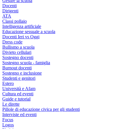
Gestire la scuola
Docenti
Dirigenti
ATA
Classi pollaio
Intelligenza artificiale
Educazione sessuale a scuola
Docenti Ieri vs Oggi
Dress code
Bullismo a scuola
Divieto cellulari
Sostegno docenti
Sostegno scuola - famiglia
Burnout docenti
Sostegno e inclusione
Studenti e genitori
Estero
Università e Afam
Cultura ed eventi
Guide e tutorial
Le dirette
Pillole di educazione civica per gli studenti
Interviste ed eventi
Focus
Logos