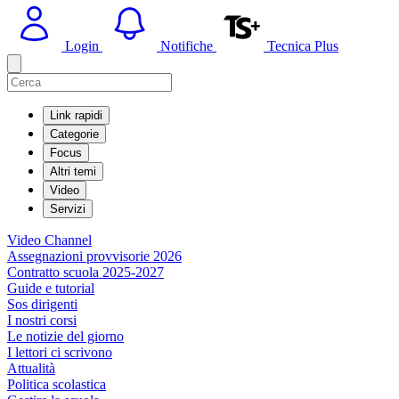
Login
Notifiche
Tecnica Plus
Link rapidi
Categorie
Focus
Altri temi
Video
Servizi
Video Channel
Assegnazioni provvisorie 2026
Contratto scuola 2025-2027
Guide e tutorial
Sos dirigenti
I nostri corsi
Le notizie del giorno
I lettori ci scrivono
Attualità
Politica scolastica