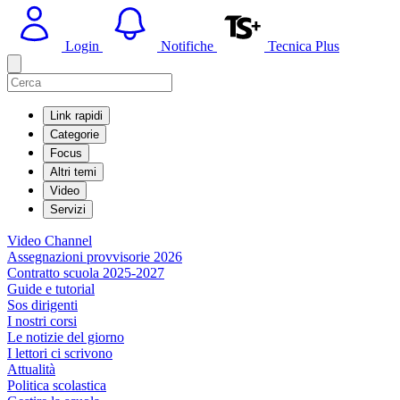
Login
Notifiche
Tecnica Plus
Link rapidi
Categorie
Focus
Altri temi
Video
Servizi
Video Channel
Assegnazioni provvisorie 2026
Contratto scuola 2025-2027
Guide e tutorial
Sos dirigenti
I nostri corsi
Le notizie del giorno
I lettori ci scrivono
Attualità
Politica scolastica