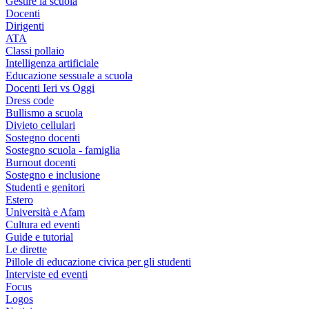
Gestire la scuola
Docenti
Dirigenti
ATA
Classi pollaio
Intelligenza artificiale
Educazione sessuale a scuola
Docenti Ieri vs Oggi
Dress code
Bullismo a scuola
Divieto cellulari
Sostegno docenti
Sostegno scuola - famiglia
Burnout docenti
Sostegno e inclusione
Studenti e genitori
Estero
Università e Afam
Cultura ed eventi
Guide e tutorial
Le dirette
Pillole di educazione civica per gli studenti
Interviste ed eventi
Focus
Logos