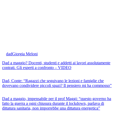
dad
Giorgia Meloni
Dad a maggio? Docenti, studenti e addetti ai lavori assolutamente
contrati. Gli esperti a confronto – VIDEO
Dad, Conte: “Ragazzi che seguivano le lezioni e famiglie che
dovevano condividere piccoli spazi? Il pensiero mi ha commosso”
Dad a maggio, impensabile per il prof Maggi: “questo governo ha
fatto la guerra a ogni chiusura durante il lockdown, parlava di
dittatura sanitaria, non imporrebbe una dittatura energetica”