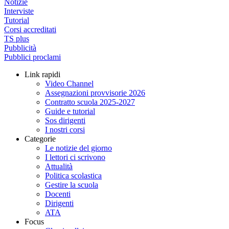
Notizie
Interviste
Tutorial
Corsi accreditati
TS plus
Pubblicità
Pubblici proclami
Link rapidi
Video Channel
Assegnazioni provvisorie 2026
Contratto scuola 2025-2027
Guide e tutorial
Sos dirigenti
I nostri corsi
Categorie
Le notizie del giorno
I lettori ci scrivono
Attualità
Politica scolastica
Gestire la scuola
Docenti
Dirigenti
ATA
Focus