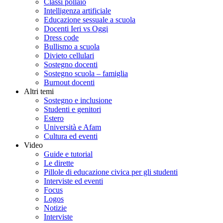
Classi pollaio
Intelligenza artificiale
Educazione sessuale a scuola
Docenti Ieri vs Oggi
Dress code
Bullismo a scuola
Divieto cellulari
Sostegno docenti
Sostegno scuola – famiglia
Burnout docenti
Altri temi
Sostegno e inclusione
Studenti e genitori
Estero
Università e Afam
Cultura ed eventi
Video
Guide e tutorial
Le dirette
Pillole di educazione civica per gli studenti
Interviste ed eventi
Focus
Logos
Notizie
Interviste